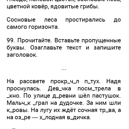
цветной ковёр, ядовитые грибы.
Сосновые леса простирались до
самого горизонта.
99. Прочитайте. Вставьте пропущенные
буквы. Озаглавьте текст и запишите
заголовок.
...
На рассвете прокр_ч_л п_тух. Надя
проснулась. Дев_чка посм_трела в
_кно. По улице д_ревни шёл пастушок.
Мальч_к _грал на дудочке. За ним шли
к_ровы. На лугу их ждёт сочная тр_ва, а
на оз_ре — х_лодная в_дичка.