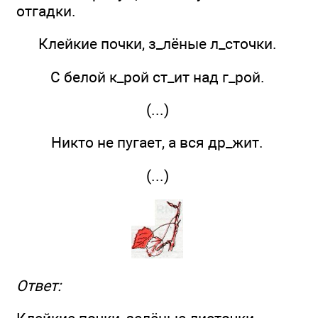
отгадки.
Клейкие почки, з_лёные л_сточки.
С белой к_рой ст_ит над г_рой.
(...)
Никто не пугает, а вся др_жит.
(...)
Ответ: