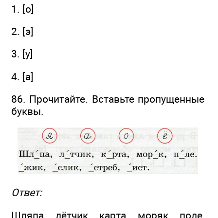
1. [o]
2. [э]
3. [у]
4. [а]
86. Прочитайте. Вставьте пропущенные
буквы.
Ответ:
Шляпа, лётчик, карта, моряк, поле,