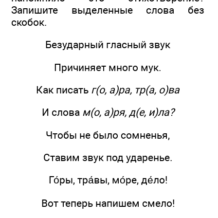
Запишите выделенные слова без
скобок.
Безударный гласный звук
Причиняет много мук.
Как писать
г(о, а)ра, тр(а, о)ва
И слова
м(о, а)ря, д(е, и)ла?
Чтобы не было сомненья,
Ставим звук под ударенье.
Го́ры, тра́вы, мо́ре, де́ло!
Вот теперь напишем смело!