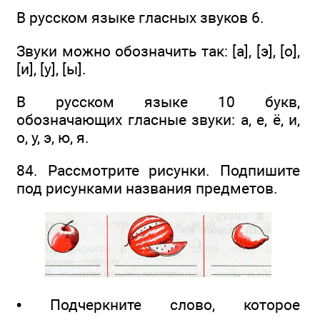
В русском языке гласных звуков 6.
Звуки можно обозначить так: [а], [э], [о],
[и], [у], [ы].
В русском языке 10 букв,
обозначающих гласные звуки: а, е, ё, и,
о, у, э, ю, я.
84. Рассмотрите рисунки. Подпишите
под рисунками названия предметов.
• Подчеркните слово, которое