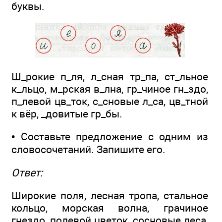
буквы.
Ш_рокие п_ля, л_сная тр_па, ст_льное
к_льцо, м_рская в_лна, гр_чиное гн_здо,
п_левой цв_ток, с_сновые л_са, цв_тной
к вёр, _довитые гр_бы.
• Составьте предложение с одним из
словосочетаний. Запишите его.
Ответ:
Широкие поля, лесная тропа, стальное
кольцо, морская волна, грачиное
гнездо, полевой цветок, сосновые леса,