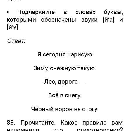
• Подчеркните в словах буквы,
которыми обозначены звуки [й’а] и
[й’у].
Ответ:
Я сегодня нарисую
Зиму, снежную такую.
Лес, дорога —
Всё в снегу.
Чёрный ворон на стогу.
88. Прочитайте. Какое правило вам
напомнило это стихотворение?