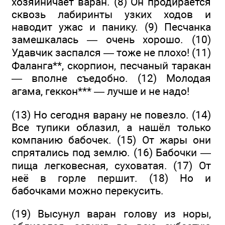
хозяйничает варан. (8) Он продирается
сквозь лабиринты узких ходов и
наводит ужас и панику. (9) Песчанка
замешкалась — очень хорошо. (10)
Удавчик заспался — тоже не плохо! (11)
Фаланга**, скорпион, песчаный таракан
— вполне съедобно. (12) Молодая
агама, геккон*** — лучше и не надо!
(13) Но сегодня варану не повезло. (14)
Все тупики облазил, а нашёл только
компанию бабочек. (15) От жары они
спрятались под землю. (16) Бабочки —
пища легковесная, суховатая. (17) От
неё в горле першит. (18) Но и
бабочками можно перекусить.
(19) Высунул варан голову из норы,