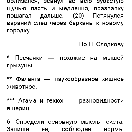
облизался, зевнул во всю зубастую
щучью пасть и медленно, вразвалку
пошагал дальше. (20) Потянулся
вараний след через барханы к новому
городку.
По Н. Слодкову
* Песчанки — похожие на мышей
грызуны.
** Фаланга — паукообразное хищное
животное.
*** Агама и геккон — разновидности
ящериц.
6. Определи основную мысль текста.
Запиши её, соблюдая нормы