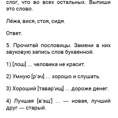
слог, что во всех остальных. Выпиши
это слово.
Лёжа, вися, стоя, сидя.
Ответ.
5. Прочитай пословицы. Замени в них
звуковую запись слов буквенной.
1) [лош] ... человека не красит.
2) Умную [р'эч] ... хорошо и слушать.
3) Хороший [тавар'ищ] ... дороже денег.
4) Лучшая [в'эщ'] ... — новая, лучший
друг — старый.