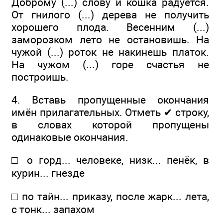
Доброму (...) слову и кошка радуется.
От гнилого (...) дерева не получить
хорошего плода. Весенним (...)
заморозком лето не остановишь. На
чужой (...) роток не накинешь платок.
На чужом (...) горе счастья не
построишь.
4. Вставь пропущенные окончания
имён прилагательных. Отметь ✔ строку,
в словах которой пропущены
одинаковые окончания.
□ о горд... человеке, низк... пенёк, в
курин... гнезде
□ по тайн... приказу, после жарк... лета,
с тонк... запахом