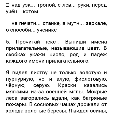
□ над узк... тропой, с лев... руки, перед
учён... котом
□ на печати... станке, в мутн... зеркале,
о способн... ученике
5. Прочитай текст. Выпиши имена
прилагательные, называющие цвет. В
скобках укажи число, род и падеж
каждого имени прилагательного.
Я видел листву не только золотую и
пурпурную, но и алую, фиолетовую,
чёрную, серую. Краски казались
мягкими из-за осенней мглы. Мокрые
леса загорались вдали, как багряные
пожары. В сосновых чащах дрожали от
холода золотые берёзы. Я видел осины,