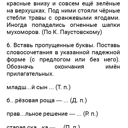
красные внизу и совсем ещё зелёные
на верхушках. Под ними стояли чёрные
стебли травы с оранжевыми ягодами.
Иногда попадались огненные шапки
мухоморов. (По К. Паустовскому)
6. Вставь пропущенные буквы. Поставь
словосочетания в указанной падежной
форме (с предлогом или без него).
Обозначь окончания имён
прилагательных.
младш...й сын ... (Т. п.)
б...рёзовая роща — ... (Д. п.)
прав...льное решение — ... (Р. п.)
старая ска...ка — ... (П. п.)