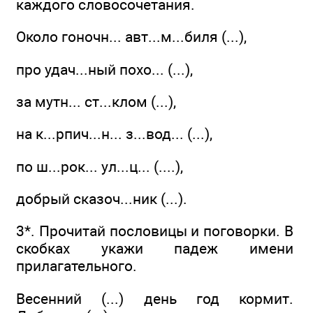
каждого словосочетания.
Около гоночн... авт...м...биля (...),
про удач...ный похо... (...),
за мутн... ст...клом (...),
на к...рпич...н... з...вод... (...),
по ш...рок... ул...ц... (....),
добрый сказоч...ник (...).
3*. Прочитай пословицы и поговорки. В
скобках укажи падеж имени
прилагательного.
Весенний (...) день год кормит.