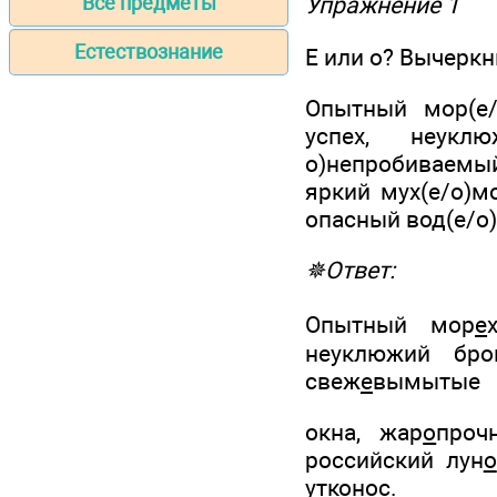
Все предметы
Упражнение 1
Естествознание
Е или о? Вычерк
Опытный мор(е/о
успех, неуклю
о)непробиваемы
яркий мух(е/о)м
опасный вод(е/о)
✵Ответ:
Опытный мор
е
неуклюжий бро
свеж
е
вымытые
окна, жар
о
проч
российский лун
о
утк
о
нос.