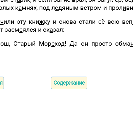
голых к
а
мнях, под л
е
дяным ветром и прол
и
в
нч
или эту кни
ж
ку и снова стали её всю всп
уг засм
е
ялся и ск
а
зал:
рош, Старый Мор
е
ход! Да он просто обма
!
я
Содержание