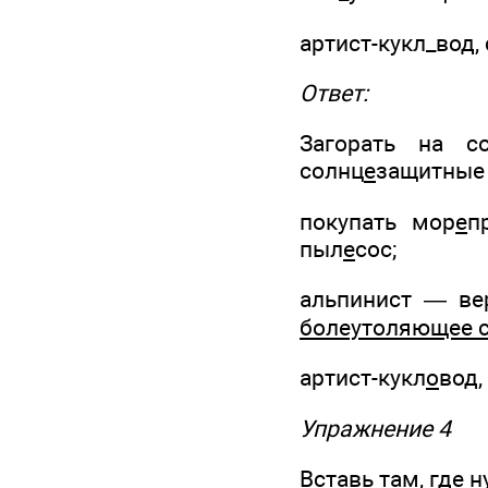
артист-кукл_вод,
Ответ:
Загорать на с
солнц
е
защитные 
покупать мор
е
п
пыл
е
сос;
альпинист — ве
болеутоляющее 
артист-кукл
о
вод,
Упражнение 4
Вставь там, где 