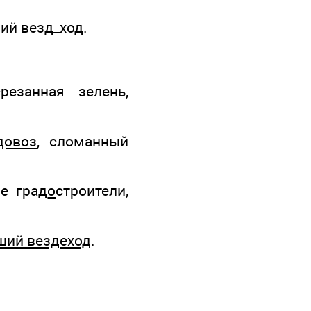
ий везд_ход.
срезанная зелень,
довоз
, сломанный
е град
о
строители,
ший вездеход
.