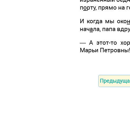
п
о
рту, прямо на 
И когда мы око
нач
а
ла, папа вдр
— А этот-то хо
Марьи Петровны
Предыдуща