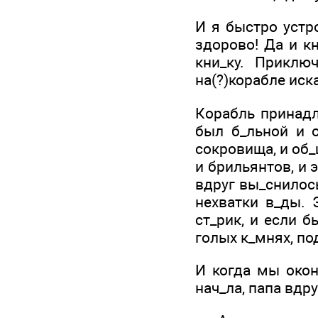
И я быстро устро
здорово! Да и к
кни_ку. Приклю
на(?)корабле иск
Корабль принадл
был б_льной и о
сокровища, и об_
и брильянтов, и 
вдруг вы_снилось
нехватки в_ды.
ст_рик, и если б
голых к_мнях, п
И когда мы окон
нач_ла, папа вдру