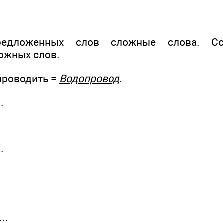
редложенных слов сложные слова. Со
ожных слов.
проводить =
Водопровод
.
.
.
..