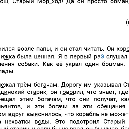
ош, Старый Мор_ход! Да он просто обман
!
(
ился возле папы, и он стал читать. Он хор
з
ни
ж
ка была ценная. Я в первый ра
слушал 
чения собаки. Как её украл один боцман.
лады.
л
е
жал трём бог
а
чам. Дорогу им указывал 
од
и
нокий ст
а
рик, он г
о
в
о
рил, что знает, где
б
е
щ
а
л этим бог
а
ч
а
м, что они получат, к
ьянтов, и эти бог
а
чи за эти об
е
щания
ом вдруг вы
я
снилось, что корабль не може
а нехватки в
о
ды. Это подстроил Старый
ый ст
а
рик, и если бы не врал, он бы умер, бе