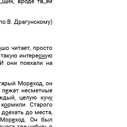
_щик, вроде тв_ей
по В. Драгунскому)
о
шо читает, просто
такую интере
сн
ую
 И они поехали на
Старый Мор
е
ход, он
 л
е
жат несметные
аждый, целую куч
у
 к
о
рмили Старого
т
до
ехать до места,
 Мор
е
ход. Он был
дняга, где-нибудь в