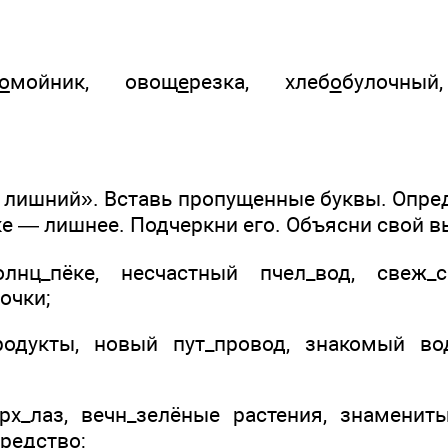
о
мойник, овощ
е
резка, хлеб
о
булочный
 лишний». Вставь пропущенные буквы. Опред
ке — лишнее. Подчеркни его. Объясни свой в
лнц_пёке, несчастный пчел_вод, свеж_с
очки;
родукты, новый пут_провод, знакомый во
х_лаз, вечн_зелёные растения, знамениты
редство;