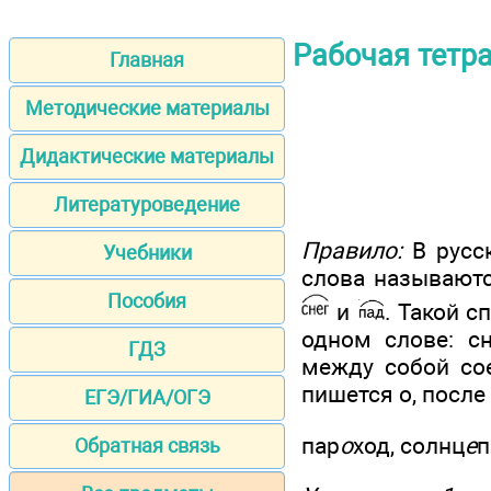
Рабочая тетра
Главная
Методические материалы
Дидактические материалы
Литературоведение
Правило:
В русск
Учебники
слова называютс
Пособия
и
. Такой 
одном слове: с
ГДЗ
между собой со
пишется о, после
ЕГЭ/ГИА/ОГЭ
пар
о
ход, солнц
е
п
Обратная связь