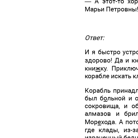
— А этот-то хор
Марьи Петровны
Ответ:
И я быстро устро
здорово! Да и к
кни
ж
ку. Приклю
корабле искать к
Корабль принад
был б
о
льной и 
сокровища, и о
алмазов и брил
Мор
е
хода. А пот
где клады, из-з
израненный бедн