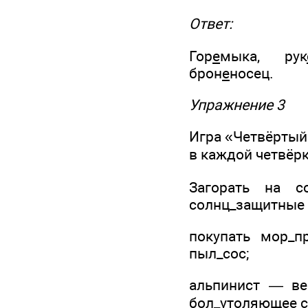
Ответ:
Гор
е
мыка, рук
брон
е
носец.
Упражнение 3
Игра «Четвёртый
в каждой четвёр
Загорать на со
солнц_защитные 
покупать мор_п
пыл_сос;
альпинист — вер
бол_утоляющее с