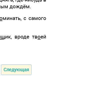
ным дождём.
о
минать, с самого
нщ
ик, вроде тв
о
ей
Следующая