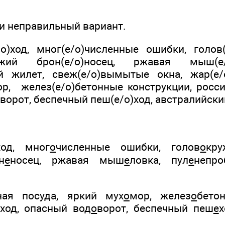
ни неправильный вариант.
)ход, мног(е/о)численные ошибки, голов
жий брон(е/о)носец, ржавая мыш(е/
й жилет, свеж(е/о)вымытые окна, жар(е/о
ор, желез(е/о)бетонные конструкции, росси
ворот, беспечный пеш(е/о)ход, австралийский
ход, мног
о
численные ошибки, голов
о
кру
н
е
носец, ржавая мыш
е
ловка, пул
е
непр
ная посуда, яркий мух
о
мор, желез
о
бето
ход, опасный вод
о
ворот, беспечный пеш
е
х