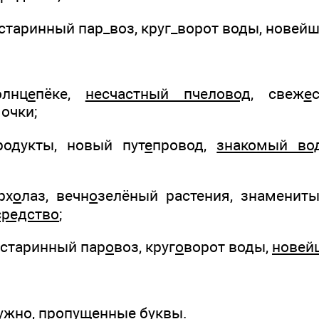
 старинный пар_воз, круг_ворот воды, новейш
олнц
е
пёке,
несчастный пчеловод
, свеж
е
очки;
родукты, новый пут
е
провод,
знакомый во
рх
о
лаз, вечн
о
зелёный растения, знамениты
средство
;
 старинный пар
о
воз, круг
о
ворот воды,
новей
нужно, пропущенные буквы.