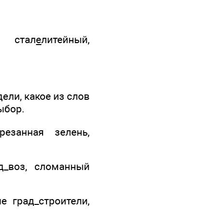
, стал
е
литейный,
ели, какое из слов
ыбор.
резанная зелень,
д_воз, сломанный
е град_строители,