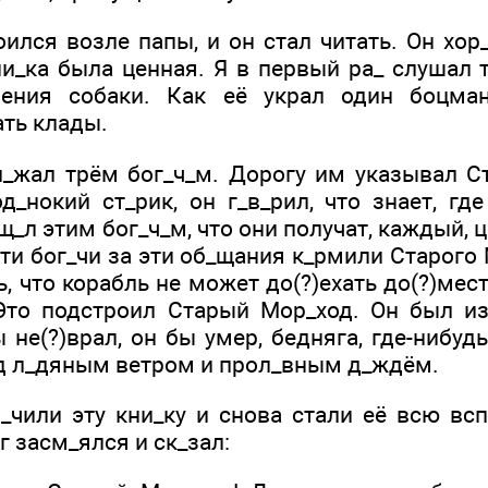
ился возле папы, и он стал читать. Он хор
ни_ка была ценная. Я в первый ра_ слушал 
чения собаки. Как её украл один боцма
ать клады.
_жал трём бог_ч_м. Дорогу им указывал С
д_нокий ст_рик, он г_в_рил, что знает, гд
щ_л этим бог_ч_м, что они получат, каждый, 
эти бог_чи за эти об_щания к_рмили Старого
, что корабль не может до(?)ехать до(?)места
 Это подстроил Старый Мор_ход. Он был и
ы не(?)врал, он бы умер, бедняга, где-нибудь
од л_дяным ветром и прол_вным д_ждём.
_чили эту кни_ку и снова стали её всю всп
г засм_ялся и ск_зал: