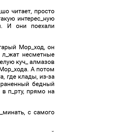
_шо читает, просто
такую интерес_ную
н. И они поехали
тарый Мор_ход, он
е л_жат несметные
целую куч_ алмазов
 Мор_хода. А потом
, где клады, из-за
зраненный бедный
 в п_рту, прямо на
_минать, с самого