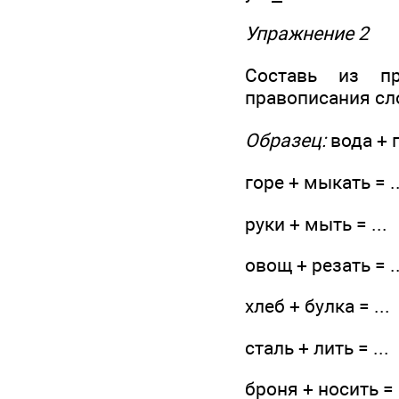
Упражнение 2
Составь из п
правописания сл
Образец:
вода + 
горе + мыкать = ..
руки + мыть = ...
овощ + резать = ..
хлеб + булка = ...
сталь + лить = ...
броня + носить = .