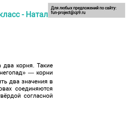
Для любых предложений по сайту:
класс - Наталия
fun-project@cp9.ru
 два корня. Такие
снегопад» — корни
ить два значения в
овах соединяются
вёрдой согласной