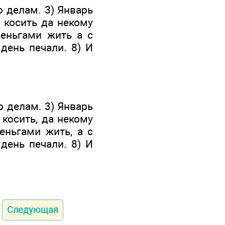
о делам. 3) Январь
д косить да некому
деньгами жить а с
день печали. 8) И
о делам. 3) Январь
 косить, да некому
деньгами жить, а с
день печали. 8) И
Следующая