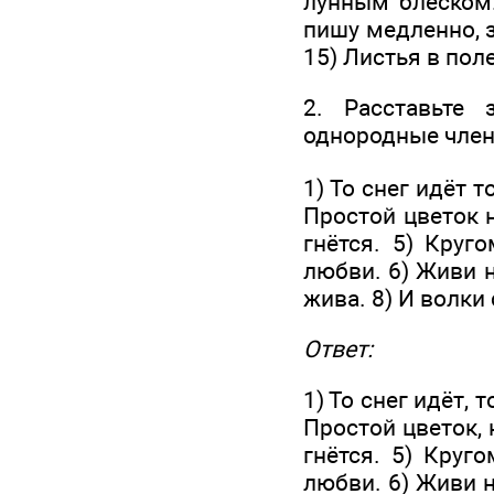
лунным блеском.
пишу медленно, з
15) Листья в поле
2. Расставьте 
однородные член
1) То снег идёт 
Простой цветок н
гнётся. 5) Круг
любви. 6) Живи 
жива. 8) И волки
Ответ:
1) То снег идёт, 
Простой цветок, 
гнётся. 5) Круг
любви. 6) Живи н