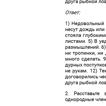
друга рыбной ло
Ответ:
1) Недовольный 
несут дождь или 
стояла глубокими
листами. 5) В у
размышлений. 6) 
ни тропинки, ни
много сделать. 9
дурных поступков
не рукам. 12) Т
договорились чес
друга рыбной ло
2. Расставьте 
однородные член