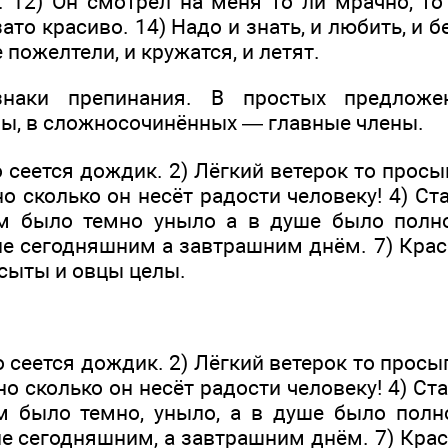
 12) Он смотрел на меня то ли мрачно, то 
ато краси­во. 14) Надо и знать, и любить, и 
 пожелтели, и кружатся, и летят.
знаки препинания. В простых предложен
ы, в сложносочинённых — главные члены.
то сеется дождик. 2) Лёгкий ветерок то просы
о сколько он несёт радости человеку! 4) Ст
ом было темно уныло а в душе было полн
не сегодняшним а завтрашним днём. 7) Крас
 сыты и овцы целы.
то сеется дождик. 2) Лёгкий ветерок то просып
но сколько он несёт радости человеку! 4) Ста
ом было темно, уныло, а в душе было полн
е сегодняшним, а завтрашним днём. 7) Крас