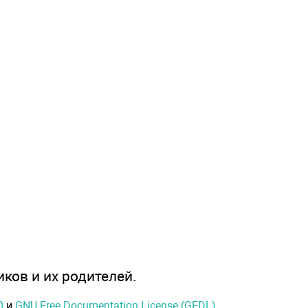
иков и их родителей.
0
и
GNU Free Documentation License (GFDL)