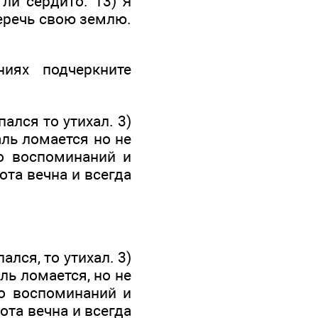
ли сердито. 13) Я
беречь свою землю.
иях под­черкните
пался то утихал. 3)
аль ломается но не
о воспо­минаний и
ота вечна и всегда
ался, то утихал. 3)
ль ломается, но не
о воспо­минаний и
ота вечна и всегда