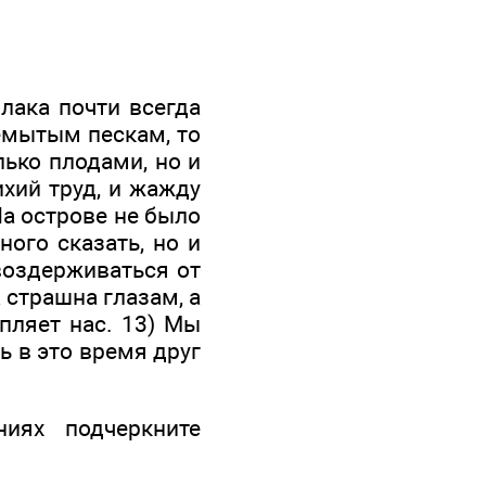
лака почти всегда
ремытым пескам, то
лько плодами, но и
ихий труд, и жажду
На острове не было
ого сказать, но и
 воздерживаться от
 страшна глазам, а
ыпляет нас. 13) Мы
ь в это время друг
иях под­черкните