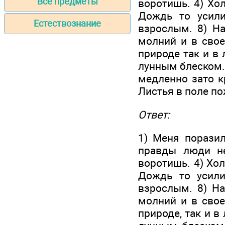
Все предметы
воротишь. 4) Хол
Дождь то усили
Естествознание
взрослым. 8) На
молний и в свое
природе так и в 
лунным блеском. 
медленно зато к
Листья в поле по
Ответ:
1) Меня поразил
правды люди не
воротишь. 4) Хол
Дождь то усили
взрослым. 8) На
молний и в свое
природе, так и в