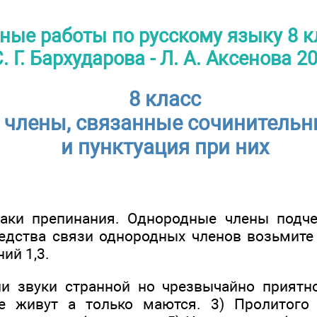
ные работы по русскому языку 8 к
. Г. Бархударова - Л. А. Аксенова 2
8 класс
члены, связанные сочинитель
и пунктуация при них
наки препинания. Однородные члены подч
едства связи однородных членов возьмите 
ий 1,3.
и звуки странной но чрезвычайно при­ятн
 живут а только ма­ются. 3) Пролитого