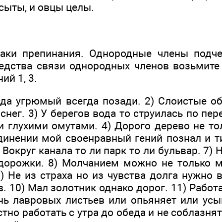
 сыты, и овцы целы.
наки препинания. Однородные члены подч
едства связи однородных членов возьмите 
й 1, 3.
да угрюмый всегда позади. 2) Слоистые об
снег. 3) У берегов во­да то струилась по п
и глухими омутами. 4) Дорого дерево не то
единении мой своенравный гений познал и т
Вокруг канала то ли парк то ли бульвар. 7) 
дорожки. 8) Молчанием можно не только м
9) Не из страха но из чувства долга нужно
. 10) Мал золотник однако дорог. 11) Работ
ень лавровых листьев или опьяняет или усы
тно работать с утра до обеда и не соблазнят