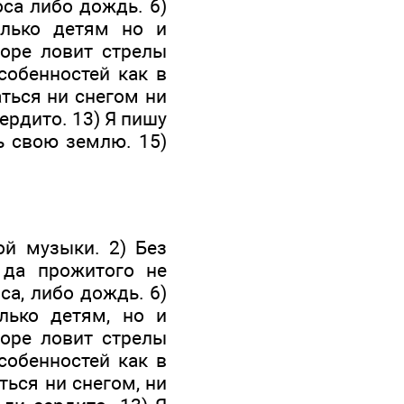
оса либо дождь. 6)
олько детям но и
Море ловит стрелы
собенностей как в
аться ни снегом ни
ердито. 13) Я пишу
чь свою землю. 15)
ой музыки. 2) Без
 да прожитого не
са, либо дождь. 6)
лько детям, но и
Море ловит стрелы
собенностей как в
ться ни снегом, ни