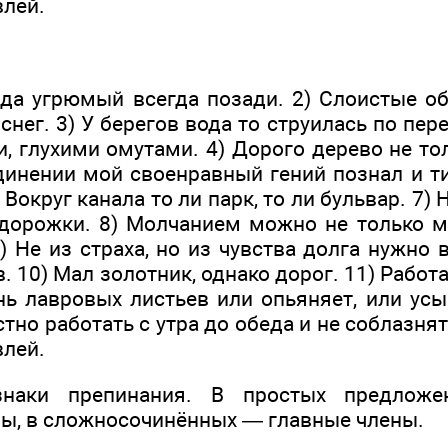
влей.
да угрюмый всегда позади. 2) Слоистые об
снег. 3) У берегов во­да то струилась по пе
, глухими омутами. 4) Дорого дерево не то
единении мой своенравный гений познал и т
Вокруг канала то ли парк, то ли бульвар. 7) 
 дорожки. 8) Молчанием можно не только мн
) Не из страха, но из чувства долга нужно
. 10) Мал золотник, однако дорог. 11) Работа
ень лавровых листьев или опьяняет, или ус
тно работать с утра до обеда и не соблазнят
влей.
знаки препинания. В простых предложен
ы, в сложносочинённых — главные члены.