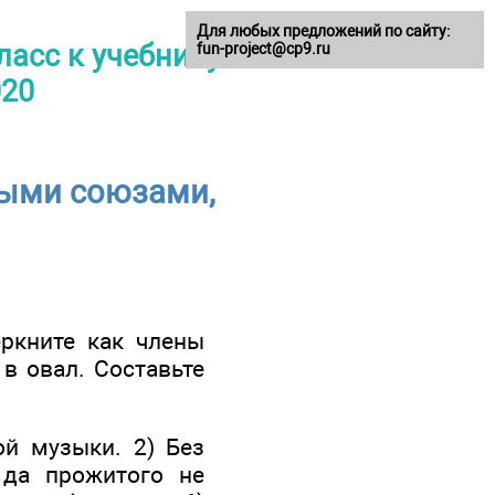
Для любых предложений по сайту:
ласс к учебнику
fun-project@cp9.ru
020
ными союзами,
еркните как члены
в овал. Составьте
ой музыки. 2) Без
 да прожитого не