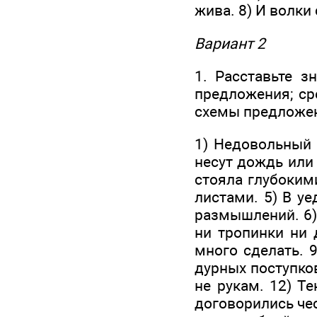
жива. 8) И волки
Вариант 2
1. Расставьте з
предложения; ср
схемы предложени
1) Недовольный 
несут дождь или 
стояла глубоким
листами. 5) В у
размышлений. 6) 
ни тропинки ни 
много сделать. 
дурных поступков
не рукам. 12) Т
договорились чес