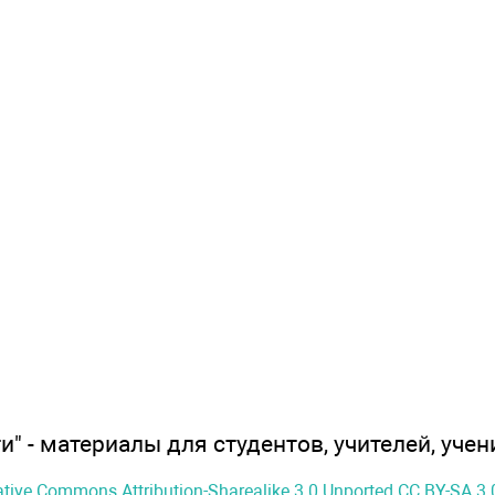
" - материалы для студентов, учителей, учен
ative Commons Attribution-Sharealike 3.0 Unported CC BY-SA 3.