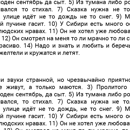
оден сентябрь да сыт. 5) Из тумана либо р
вался то стихал. 7) Сказка нужна не т
 улице идёт не то дождь не то снег. 9) 
й пучине гасит. 10) У Сибири есть много о
людских нравах. 11) Он не хотел уже любов
12) Он смотрел на меня то ли мрачно то ли с
раси­во. 14) Надо и знать и любить и бере
желтели и кружатся и летят.
и звуки странной, но чрезвычайно при­ятн
 живут, а только ма­ются. 3) Пролитого
оден сентябрь, да сыт. 5) Из тумана либо ро
вался, то стихал. 7) Сказка нужна не то
 улице идёт не то дождь, не то снег. 9) 
й пучине гасит. 10) У Сибири есть много о
 людских нравах. 11) Он не хотел уже любова