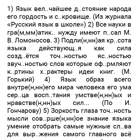
1) Язык вел..чайшее д..стояние народа
его гордость и с..кровище. (Из журнала
«Русский язык в школе») 2) Все науки в
гра(м,мм)атик.. нужду имеют п..сал М.
В. Ломо­носов. 3) Подли(н,нн)ая кр..сота
языка действующ..я как сила
созд..ётся точ..ностью яс..ностью
звуч..ностью слов которые оф..рмляют
к..ртины х..рактеры идеи книг. (М.
Горький) 4) Язык образ всего
внутре(н,нн)его мира че­ловека его ума
сер..ца восп..тания умстве(н,нн)ых и
нравстве(н,нн)ых сил... (По И.
Гончарову) 5) Зоркость глаза точ..ность
мысли сов..рше(н,нн)ое знание языка
умение отобрать самые нужные сл..ва
для выр..жения самого главного всё