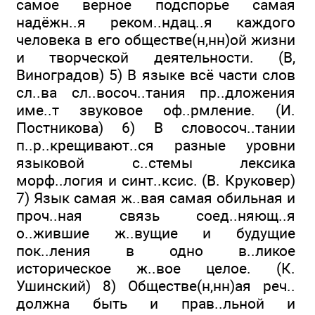
самое верное подспорье самая
надёжн..я реком..ндац..я каждого
человека в его обществе(н,нн)ой жизни
и творческой деятельности. (В,
Виноградов) 5) В языке всё части слов
сл..ва сл..восоч..тания пр..дложения
име..т звуковое оф..рмление. (И.
Постникова) 6) В словосоч..тании
п..р..крещивают..ся разные уровни
языковой с..стемы лек­сика
морф..логия и синт..ксис. (В. Круковер)
7) Язык са­мая ж..вая самая обильная и
проч..ная связь со­ед..няющ..я
о..жившие ж..вущие и будущие
пок..ления в одно в..ликое
историческое ж..вое целое. (К.
Ушинский) 8) Обществе(н,нн)ая реч..
должна быть и прав..льной и