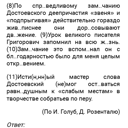
(8)По спр..ведливому зам..чанию
Достоевского деепри­частия «звеня» и
«подпрыгивая» действительно гораздо
жив..писнее они дор..совывают
дв..жение. (9)Урок велико­го писателя
Григорович запомнил на всю ж..знь.
(10)Зам..чание это вспом..нал он с
бл..годарностью было для меня целым
откр..вением.
(11)Исти(н,нн)ый мастер слова
Достоевский (не)мог ост..ваться
равн..душным к «слабым местам» в
творчестве собратьев по перу.
(По И. Голуб, Д. Розенталю)
Ответ: