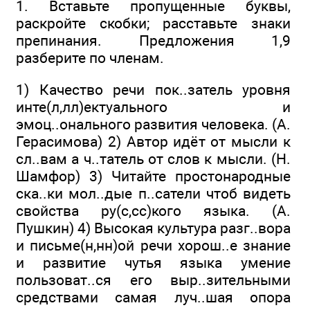
1. Вставьте пропущенные буквы,
раскройте скобки; расставьте зна­ки
препинания. Предложения 1,9
разберите по членам.
1) Качество речи пок..затель уровня
инте(л,лл)ектуального и
эмоц..онального развития человека. (А.
Герасимова) 2) Автор идёт от мысли к
сл..вам а ч..татель от слов к мысли. (Н.
Шамфор) 3) Читайте про­стонародные
ска..ки мол..дые п..сатели чтоб видеть
свой­ства ру(с,сс)кого языка. (А.
Пушкин) 4) Высокая культура разг..вора
и письме(н,нн)ой речи хорош..е знание
и разви­тие чутья языка умение
пользоват..ся его выр..зительными
средствами самая луч..шая опора