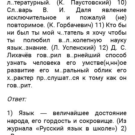
л..тературный. (К. Паустовский) 10)
Сл..варь В. И. Даля явление
исключительное и пожа­луй (не)
повторимое. (К. Горбачевич) 11) Кто бы
ни был ты мой ч..татель я хочу чтобы
ты полюбил в..л..колепную науку
язык..знание. (Л. Успенский) 12) Д. С.
Лихачёв гов..рил в..рнейший способ
узнать человека его умстве(н,нн)ое
развитие его м..ральный облик его
х..рактер пр..слушат..ся к тому как он
гов..рит.
Ответ:
1) Язык — величайшее достояние
народа, его гордость и сокровище. (Из
журнала «Русский язык в школе») 2)