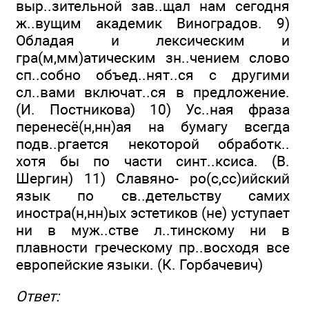
выр..зительной зав..щал нам сегодня
ж..вущим академик Виноградов. 9)
Обладая и лексическим и
гра(м,мм)атическим зн..чением слово
сп..собно объед..нят..ся с другими
сл..вами включат..ся в предложение.
(И. Постникова) 10) Ус..ная фраза
перенесё(н,нн)ая на бумагу всегда
подв..ргается некоторой обработк..
хотя бы по части синт..ксиса. (В.
Шергин) 11) Славяно- ро(с,сс)ийский
язык по св..детельству самих
иностра(н,нн)ых эстетиков (не) уступает
ни в муж..стве л..тинскому ни в
плавности греческому пр..восходя все
ев­ропейские языки. (К. Горбачевич)
Ответ: