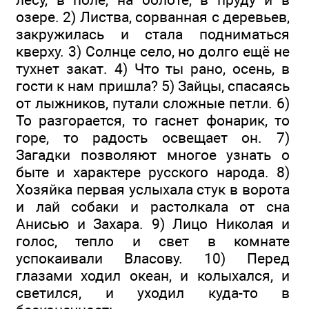
озере. 2) Листва, сорванная с деревьев,
закружилась и стала подниматься
кверху. 3) Солнце село, но долго ещё не
тухнет закат. 4) Что ты рано, осень, в
гости к нам пришла? 5) Зай­цы, спасаясь
от лыжников, путали сложные петли. 6)
То разгорается, то гаснет фонарик, то
горе, то радость освещает он. 7)
Загадки позволяют многое узнать о
быте и характере русского народа. 8)
Хозяйка первая услыхала стук в ворота
и лай собаки и растолкала от сна
Анисью и Захара. 9) Ли­цо Николая и
голос, тепло и свет в комнате
успокаивали Власову. 10) Перед
глазами ходил океан, и колыхался, и
светился, и уходил куда-то в