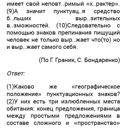
имеет свой неповт..римый «х..рактер».
(9)А значит пунктуац..я средство
б..льших выр..зительных
в..зможностей. (10)Следовательно с
помощью знаков пре­пинания пишущий
человек не только выр..жает что(то) но
и выр..жает самого себя.
(По Г. Граник, С. Бондаренко)
Ответ:
(1)Каково же «географическое
положение» пунктуационных знаков?
(2)У них есть три излюбленных места
обитания: конец предложения, граница
между простыми предложениями в
составе сложного и «про­странство»