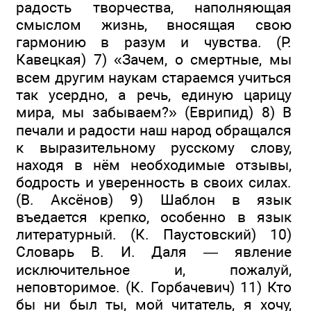
радость творчества, наполняющая
смыслом жизнь, вносящая свою
гармонию в разум и чувства. (Р.
Кавецкая) 7) «Зачем, о смертные, мы
всем другим наукам стараемся учиться
так усердно, а речь, единую царицу
мира, мы забываем?» (Еврипид) 8) В
печали и радости наш народ обращался
к выразительному русскому слову,
находя в нём не­обходимые отзывы,
бодрость и уверенность в своих си­лах.
(В. Аксёнов) 9) Шаблон в язык
въедается крепко, особенно в язык
литературный. (К. Паустовский) 10)
Словарь В. И. Даля — явление
исключительное и, пожа­луй,
неповторимое. (К. Горбачевич) 11) Кто
бы ни был ты, мой читатель, я хочу,