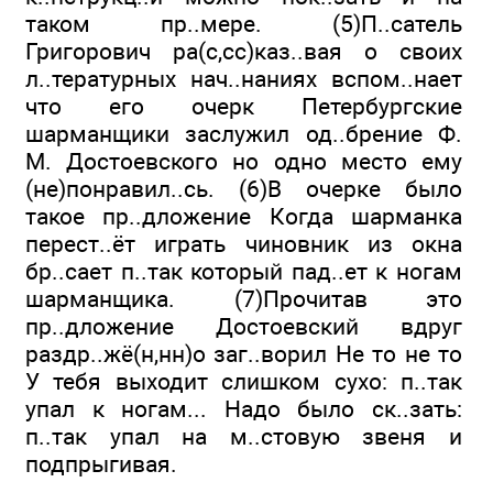
таком пр..мере. (5)П..сатель
Григорович ра(с,сс)каз..вая о своих
л..тературных нач..наниях вспом..нает
что его очерк Пе­тербургские
шарманщики заслужил од..брение Ф.
М. Дос­тоевского но одно место ему
(не)понравил..сь. (6)В очерке было
такое пр..дложение Когда шарманка
перест..ёт играть чиновник из окна
бр..сает п..так который пад..ет к ногам
шарманщика. (7)Прочитав это
пр..дложение Достоевский вдруг
раздр..жё(н,нн)о заг..ворил Не то не то
У тебя выхо­дит слишком сухо: п..так
упал к ногам... Надо было ск..зать:
п..так упал на м..стовую звеня и
подпрыгивая.