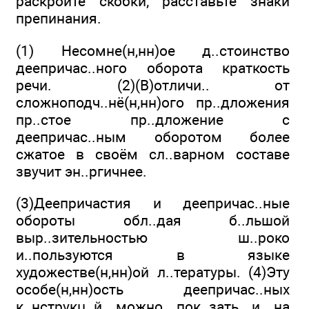
раскройте скобки; расставьте зна­ки
препинания.
(1) Несомне(н,нн)ое д..стоинство
деепричас..ного оборота краткость
речи. (2)(В)отличи.. от
сложноподч..нё(н,нн)ого пр..дложения
пр..стое пр..дложение с
деепричас..ным обо­ротом более
сжатое в своём сл..варном составе
звучит эн..ргичнее.
(3)Деепричастия и деепричас..ные
обороты обл..дая б..льшой
выр..зительностью ш..роко
и..пользуются в языке
художестве(н,нн)ой л..тературы. (4)Эту
особе(н,нн)ость деепричас..ных
к..нструкц..й можно пок..зать и на