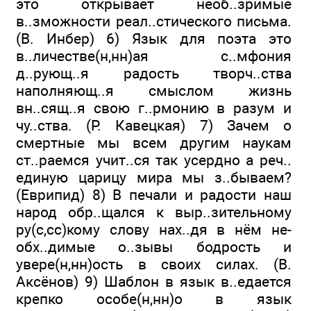
это открывает необ..зримые
в..зможности ре­ал..стического письма.
(В. Инбер) 6) Язык для поэта это
в..личестве(н,нн)ая с..мфония
д..рующ..я радость творч..ства
наполняющ..я смыслом жизнь
вн..сящ..я свою г..рмонию в разум и
чу..ства. (Р. Кавецкая) 7) Зачем о
смертные мы всем другим наукам
ст..раемся учит..ся так усердно а реч..
единую царицу мира мы з..бываем?
(Еври­пид) 8) В печали и радости наш
народ обр..щался к выр..зительному
ру(с,сс)кому слову нах..дя в нём не­
обх..димые о..зывы бодрость и
увере(н,нн)ость в своих си­лах. (В.
Аксёнов) 9) Шаблон в язык в..едается
крепко особе(н,нн)о в язык