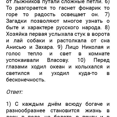
от лыжников путали сложные петли. 6)
То разгорается то гаснет фонарик то
горе то радость освещает он. 7)
Загадки позволяют многое узнать о
быте и характере русского народа. 8)
Хозяйка первая услыхала стук в ворота
и лай собаки и растолкала от сна
Анисью и Захара. 9) Ли­цо Николая и
голос тепло и свет в комнате
успокаивали Власову. 10) Перед
глазами ходил океан и колыхался и
светился и уходил куда-то в
бесконечность.
Ответ:
1) С каждым днём всюду богаче и
разнообразнее стано­вится жизнь в
лесу, в поле, на болоте, в пруду и в