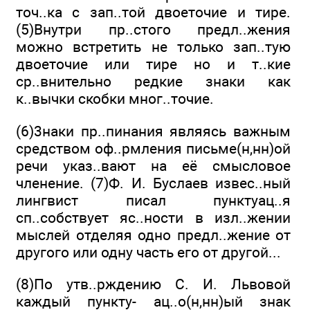
точ..ка с зап..той двоеточие и тире.
(5)Внутри пр..стого предл..жения
можно встретить не только зап..тую
двоето­чие или тире но и т..кие
ср..внительно редкие знаки как
к..вычки скобки мног..точие.
(6)3наки пр..пинания являясь важным
средством оф..рмления письме(н,нн)ой
речи указ..вают на её смысло­вое
членение. (7)Ф. И. Буслаев извес..ный
лингвист писал пунктуац..я
сп..собствует яс..ности в изл..жении
мыслей отделяя одно предл..жение от
другого или одну часть его от другой...
(8)По утв..рждению С. И. Львовой
каждый пункту- ац..о(н,нн)ый знак