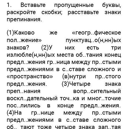
1. Вставьте пропущенные буквы,
раскройте скобки; расставьте зна­ки
препинания.
(1)Каково же «геогр..фическое
пол..жение» пунктуац..о(н,нн)ых
знаков? (2)У них есть три
излюбле(н,нн)ых места об..тания конец
предл..жения гр..ница между пр..стыми
предл..жениями в с..ставе сложного и
«про­странство» (в)нутри пр..стого
предл..жения. (3)Четыре знака
преп..нания вопр..сительный
воскл..дательный точ..ка и мног..точие
пос..лились в конце предл..жения.
(4)На гр..нице между пр..стыми
предл..жениями в с..ставе сложного
об.. тают тоже четыре знака зап..тая