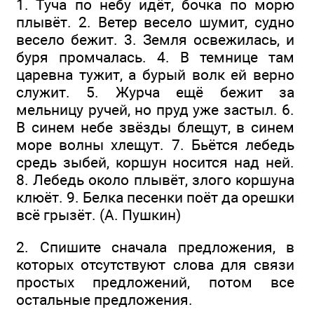
1. Туча по небу идёт, бочка по морю
плывёт. 2. Ветер весело шумит, судно
весело бежит. 3. Земля освежилась, и
буря промчалась. 4. В темнице там
царевна тужит, а бурый волк ей верно
служит. 5. Журча ещё бежит за
мельницу ручей, но пруд уже застыл. 6.
В синем небе звёзды блещут, в синем
море волны хлещут. 7. Бьётся лебедь
средь зыбей, коршун носится над ней.
8. Лебедь около плывёт, злого коршуна
клюёт. 9. Белка песенки поёт да орешки
всё грызёт. (А. Пушкин)
2. Спишите сначала предложения, в
которых отсутствуют слова для связи
простых предложений, потом все
остальные предложения.