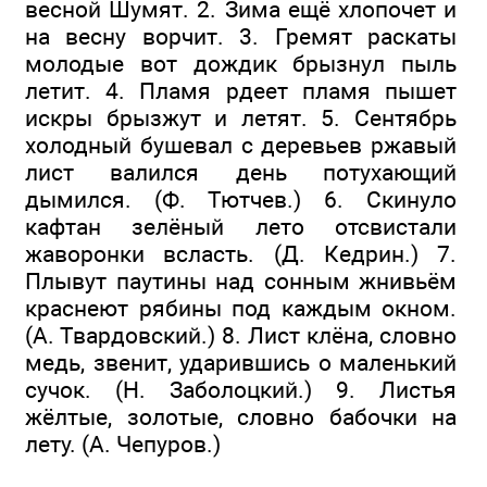
весной Шумят. 2. Зима ещё хлопочет и
на весну ворчит. 3. Гремят раскаты
молодые вот дождик брызнул пыль
летит. 4. Пламя рдеет пламя пышет
искры брызжут и летят. 5. Сентябрь
холодный бушевал с деревьев ржавый
лист валился день потухающий
дымился. (Ф. Тютчев.) 6. Скинуло
кафтан зелёный лето отсвистали
жаворонки всласть. (Д. Кедрин.) 7.
Плывут паутины над сонным жнивьём
краснеют рябины под каждым окном.
(А. Твардовский.) 8. Лист клёна, словно
медь, звенит, ударившись о маленький
сучок. (Н. Заболоцкий.) 9. Листья
жёлтые, золотые, словно бабочки на
лету. (А. Чепуров.)