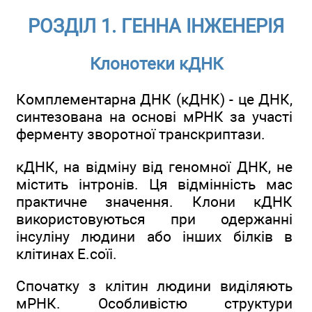
РОЗДІЛ 1. ГЕННА ІНЖЕНЕРІЯ
Клонотеки кДНК
Комплементарна ДНК (кДНК) - це ДНК,
синтезована на основі мРНК за участі
ферменту зворотної транскриптази.
кДНК, на відміну від геномної ДНК, не
містить інтронів. Ця відмінність мас
практичне значення. Клони кДНК
використовуються при одержанні
інсуліну людини або інших білків в
клітинах Е.соїі.
Спочатку з клітин людини виділяють
мРНК. Особливістю структури