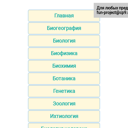
Для любых пред
fun-project@cp9.
Главная
Биогеография
Биология
Биофизика
Биохимия
Ботаника
Генетика
Зоология
Ихтиология