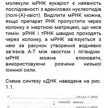
молекули мРНК еукаріот є наявність
послідовності з аденілових нуклеотидів
(полі-(А)-хвіст). Виділити мРНК можна,
якщо препарат РНК пропустити через
колонку з інертною матрицею, що несе
тимін. рРНК і тРНК швидко проходять
через колонку, а мРНК зв’язується з
нею за рахунок утворення водневих
зв’язків А-Т між хвостом і лігандом.
мРНК можна елюювати,
використовуючи розчини низької
іоннної сили.
Схема синтезу кДНК наведена на рис.
1.1.