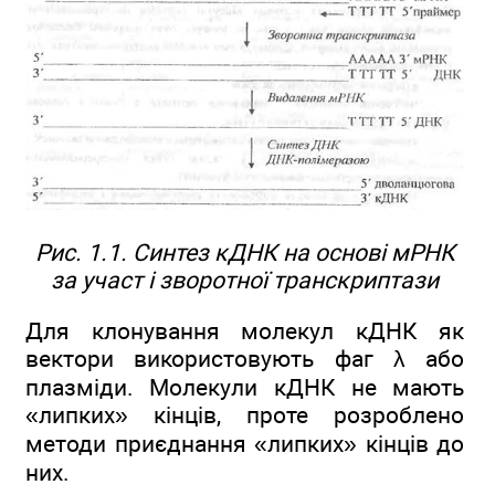
Рис. 1.1. Синтез кДНК на основі мРНК
за участ і зворотної транскриптази
Для клонування молекул кДНК як
вектори використовують фаг λ або
плазміди. Молекули кДНК не мають
«липких» кінців, проте розроблено
методи приєднання «липких» кінців до
них.