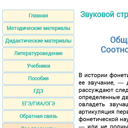
Звуковой стр
Главная
Методические материалы
Общи
Дидактические материалы
Соотно
Литературоведение
Учебники
В истории фонет
Пособия
ее звучание, — 
рас­суждают сле
ГДЗ
определенные дв
овладеть звуч
ЕГЭ/ГИА/ОГЭ
артикуляция пер
Обратная связь
фонетической на
— или не родным