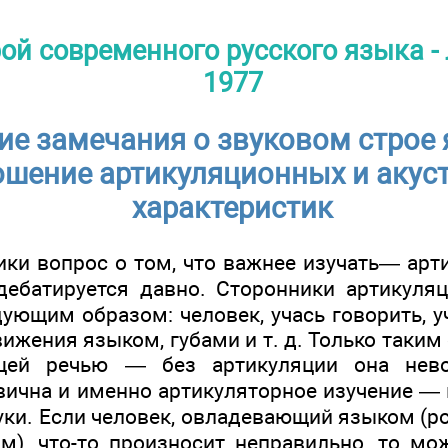
ой современного русского языка - 
1977
е замечания о звуковом строе
шение артикуляционных и акус
характеристик
ики вопрос о том, что важнее изу­чать— ар
дебатиру­ется давно. Сторонники артикуля
дующим образом: человек, учась говорить, 
ижения языком, губами и т. д. Только таки
ащей речью — без артикуляции она нево
вична и именно артикуляторное изучение —
уки. Если человек, овладевающий языком (р
), что-то произносит неправильно, то мо