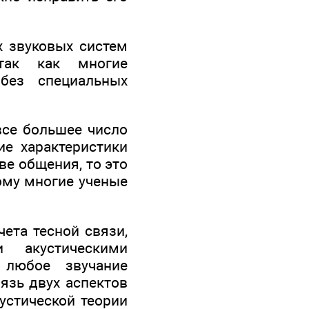
х звуковых систем
 так как многие
без специальных
все большее число
ие характеристики
ве общения, то это
ому многие ученые
ета тесной связи,
 акустическими
 любое звучание
язь двух аспектов
устической теории