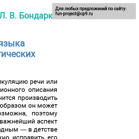
Для любых предложений по сайту:
Л. В. Бондарко
fun-project@cp9.ru
 языка
тических
тикуляцию речи или
ционного описания
учится производить
м образом он может
зможна, поэтому
 важнейший аспект
одным — в детстве
жно исправить его