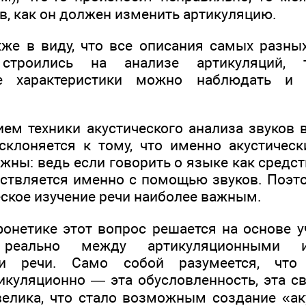
в, как он дол­жен изменить артикуляцию.
же в виду, что все описания самых разны
 строились на анализе артикуляций,
ые характеристики можно наблюдать и 
ием техники акустического анализа звуков 
склоняется к тому, что именно акустическ
ажны: ведь если говорить о языке как средст
ствляется именно с по­мощью звуков. Поэт
еское изучение речи наиболее важным.
онетике этот вопрос решается на основе уч
 реально между артикуляционными и
а­ми речи. Само собой разумеется, что
икуляционно — эта обусловленность, эта св
велика, что стало возможным создание «ак