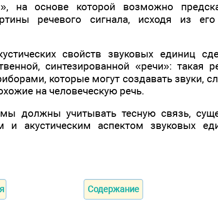
я», на основе которой возможно предск
артины речевого сигнала, ис­ходя из его
кустических свойств звуковых единиц с
твенной, синтезиро­ванной «речи»: такая р
борами, которые могут создавать звуки, сл
охожие на человеческую речь.
 мы должны учитывать тесную связь, су
м и акустическим аспектом звуковых еди
я
Содержание