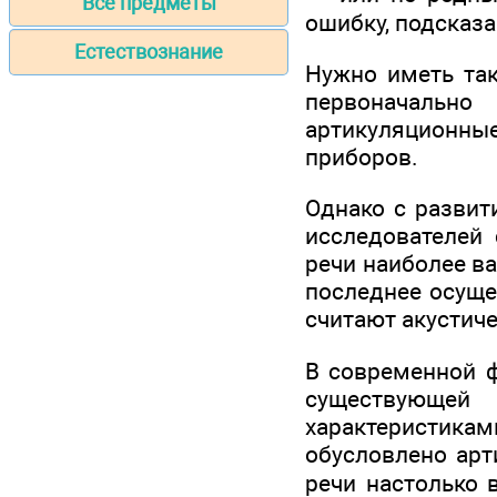
Все предметы
ошибку, подсказа
Естествознание
Нужно иметь так
первоначально
артикуляционн
приборов.
Однако с развит
исследователей 
речи наи­более в
последнее осуще
считают аку­стич
В современной ф
существующей
характеристик
обусловлено арт
речи настолько 