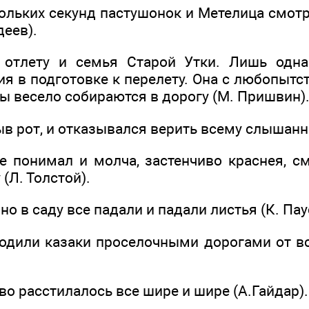
кольких секунд пастушонок и Метелица смот
деев).
к отлету и семья Старой Утки. Лишь одн
я в подготовке к перелету. Она с любопытс
ры весело собираются в дорогу (М. Пришвин)
рыв рот, и отказывался верить всему слышанн
не понимал и молча, застенчиво краснея, с
(Л. Толстой).
 но в саду все падали и падали листья (К. Па
ходили казаки проселочными дорогами от в
во расстилалось все шире и шире (А.Гайдар).