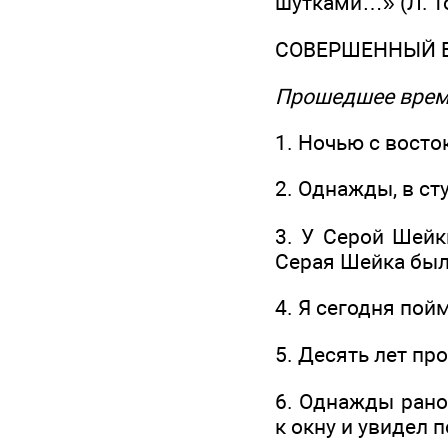
шутками…» (Л. Т
СОВЕРШЕННЫЙ 
Прошедшее вре
1. Ночью с восто
2. Однажды, в ст
3. У Серой Шейк
Серая Шейка была
4. Я сегодня пой
5. Десять лет пр
6. Однажды рано
к окну и увидел 