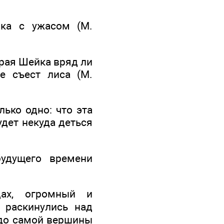
йка с ужасом (М.
ерая Шейка вряд ли
е съест лиса (М.
лько одно: что эта
удет некуда деться
удущего времени
ах, огромный и
 раскинулись над
б до самой вершины