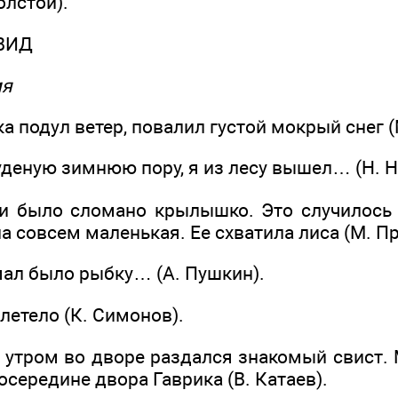
олстой).
ВИД
мя
ка подул ветер, повалил густой мокрый снег 
уденую зимнюю пору, я из лесу вышел… (Н. Н
и было сломано крылышко. Это случилось 
 совсем маленькая. Ее схватила лиса (М. П
мал было рыбку… (А. Пушкин).
олетело (К. Симонов).
 утром во дворе раздался знакомый свист.
посередине двора Гаврика (В. Катаев).