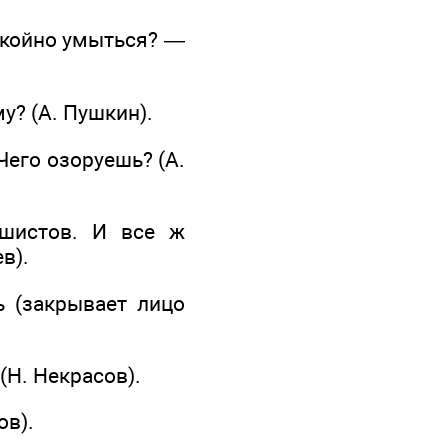
окойно умыться? —
у? (А. Пушкин).
Чего озоруешь? (А.
ашистов. И все ж
в).
ь (закрывает лицо
(Н. Некрасов).
ов).