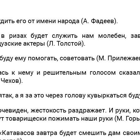
дить его от имени народа (А. Фадеев).
 в ризах будет служить нам молебен, зав
зские актеры (Л. Толстой).
 буду ему помогать, советовать (М. Прилежае
ась к нему и решительным голосом сказал
 Чехов).
ятак, а я за это через голову кувыркаться буду
чевиден, жестокость раздражает. И руки, к
ут товарищески пожимать наши руки (М. Горь
 «Катавасов завтра будет смешить дам сво