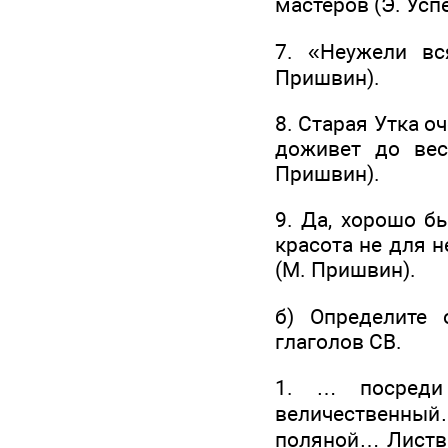
мастеров (Э. Усп
7. «Неужели вс
Пришвин).
8. Старая Утка о
доживет до вес
Пришвин).
9. Да, хорошо б
красота не для н
(М. Пришвин).
б) Определите
глаголов СВ.
1. … посреди
величественный
поляной… Листва