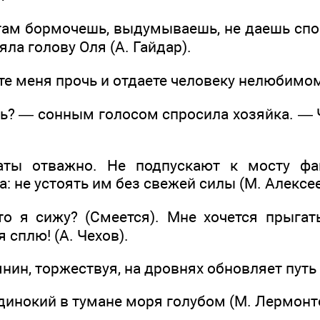
 там бормочешь, выдумываешь, не даешь сп
ла голову Оля (А. Гайдар).
ните меня прочь и отдаете человеку нелюбимом
шь? — сонным голосом спросила хозяйка. — 
аты отважно. Не подпускают к мосту ф
: не устоять им без свежей силы (М. Алексее
о я сижу? (Смеется). Мне хочется прыгат
я сплю! (А. Чехов).
янин, торжествуя, на дровнях обновляет путь 
одинокий в тумане моря голубом (М. Лермонт