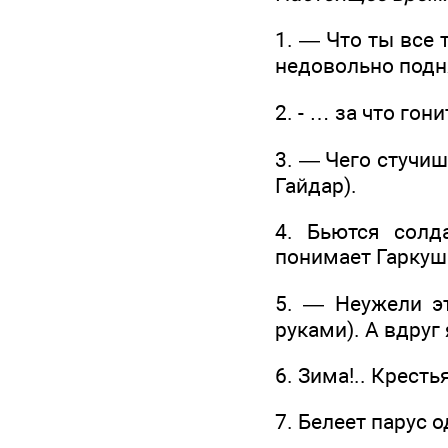
1. — Что ты все
недовольно подня
2. - … за что го
3. — Чего стучи
Гайдар).
4. Бьются солд
понимает Гаркуша
5. — Неужели эт
руками). А вдруг 
6. Зима!.. Кресть
7. Белеет парус 