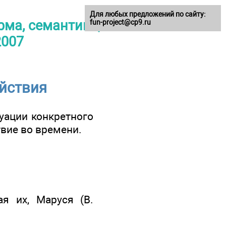
Для любых предложений по сайту:
рма, семантика,
fun-project@cp9.ru
2007
ействия
уации конкретного
вие во времени.
я их, Маруся (В.