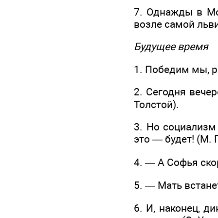
7. Однажды в Мо
возле самой льви
Будущее время
1. Победим мы, р
2. Сегодня вече
Толстой).
3. Но социализм
это — будет! (М. 
4. — А Софья скор
5. — Мать встане
6. И, наконец, д