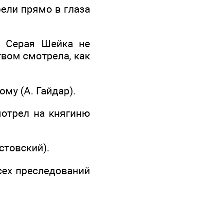
рели прямо в глаза
а Серая Шейка не
твом смотрела, как
.
ому (А. Гайдар).
мотрел на княгиню
устовский).
сех преследований