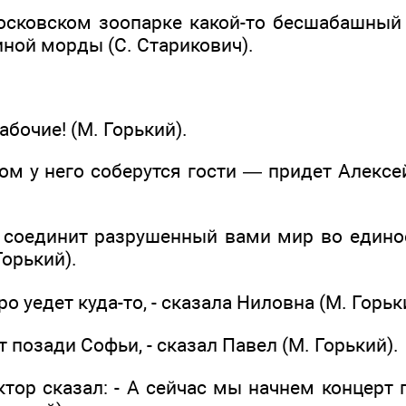
сковском зоопарке какой-то бесшабашный
ной морды (С. Старикович).
абочие! (М. Горький).
ром у него соберутся гости — придет Алекс
 соединит разрушенный вами мир во единое
Горький).
о уедет куда-то, - сказала Ниловна (М. Горьк
т позади Софьи, - сказал Павел (М. Горький).
иктор сказал: - А сейчас мы начнем концерт