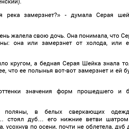
енский).
я река замерзнет?» - думала Серая ше
чень жалела свою дочь. Она понимала, что С
ны: она или замерзнет от холода, или е
ыло кругом, а бедная Серая Шейка знала то
ее, что ее полынья вот-вот замерзнет и ей б
 оттенки значения форм прошедшего и б
 поляны, в белых сверкающих одежд
… стоял дуб… его нижние ветви шатром
, усохнув по осени, почти не облетела, ду