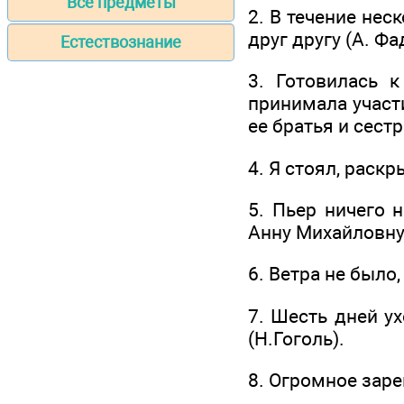
Все предметы
2. В течение нес
друг другу (А. Фа
Естествознание
3. Готовилась 
принимала участи
ее братья и сест
4. Я стоял, раск
5. Пьер ничего 
Анну Михайловну 
6. Ветра не было,
7. Шесть дней у
(Н.Гоголь).
8. Огромное заре