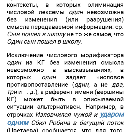
контексты, в которых элиминация
числовой лексемы
один
невозможна
без изменения (или разрушения)
смысла передаваемой информации: ср.
Сын пошел в школу
не то же самое, что
Один сын пошел в школу
.
Исключение числового модификатора
один
из КГ без изменения смысла
невозможно в высказываниях, в
которых
один
задает числовое
противопоставление (
один,
а не
два,
три
и т. д.), а референт имени (вершины
КГ) может быть в описываемой
ситуации альтернативен. Например, в
ударом
строчках
Изловчился чужой и
одним
Сбил Робина в бегущий поток
(Цветаева) сообщается, что для того,