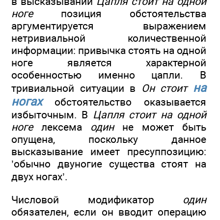
в высказывании
Цапля стоит на одной
ноге
позиция обстоятельства
аргументируется выражением
нетривиальной количественной
информации: привычка стоять на одной
ноге является характерной
особенностью именно цапли. В
на
тривиальной ситуации в
Он стоит
ногах
обстоятельство оказывается
избыточным. В
Цапля стоит на одной
ноге
лексема
один
не может быть
опущена, поскольку данное
высказывание имеет пресуппозицию:
’обычно двуногие существа стоят на
двух ногах’.
Числовой модификатор
один
обязателен, если он вводит операцию