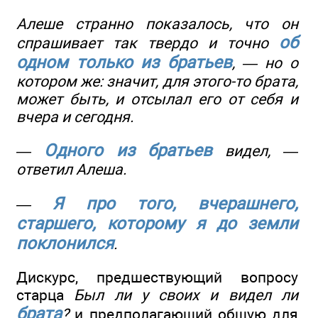
Алеше странно показалось, что он
об
спрашивает так твердо и точно
одном только из братьев
, — но о
котором же: значит, для этого-то брата,
может быть, и отсылал его от себя и
вчера и сегодня.
Одного из братьев
—
видел, —
ответил Алеша.
Я про того, вчерашнего,
—
старшего, которому я до земли
поклонился
.
Дискурс, предшествующий вопросу
старца
Был ли у своих и видел ли
брата
?
и предполагающий общую для