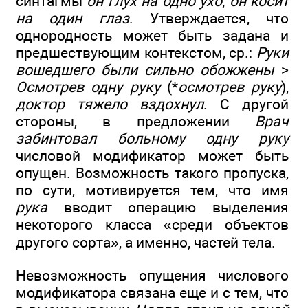
синтагмы
он глух на одно ухо
;
он косит
на один глаз
. Утверждается, что
однородность может быть задана и
предшествующим контекстом, ср.:
Руки
вошедшего были сильно обожжены
>
Осмотрев одну руку
(*
осмотрев руку
),
доктор тяжело вздохнул
. С другой
стороны, в предложении
Врач
забинтовал больному одну руку
числовой модификатор может быть
опущен. Возможность такого пропуска,
по сути, мотивируется тем, что имя
рука
вводит операцию выделения
некоторого класса «среди объектов
другого сорта», а именно, частей тела.
Невозможность опущения числового
модификатора связана еще и с тем, что