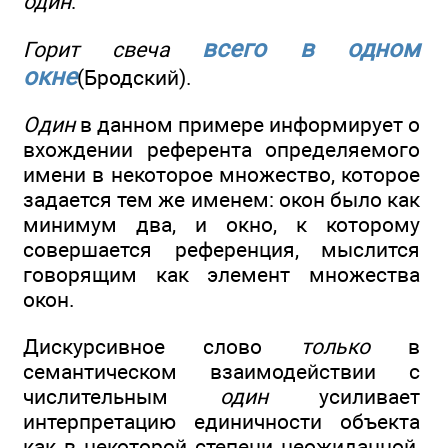
один
:
всего в одном
Горит свеча
окне
(Бродский).
Один
в данном примере информирует о
вхождении референта определяемого
имени в некоторое множество, которое
задается тем же именем: окон было как
минимум два, и окно, к которому
совершается референция, мыслится
говорящим как элемент множества
окон.
Дискурсивное слово
только
в
семантическом взаимодействии с
числительным
один
усиливает
интерпретацию единичности объекта
как в некоторой степени неожиданной,