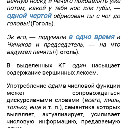
вечную носку, и нечего прибавлять уже
потом, какой у тебя нос или губы, —
одной чертой
обрисован ты с ног до
головы!
(Гоголь).
в одно время
Эк его, — подумали
и
Чичиков и председатель, — на что
вздумал пенять!
(Гоголь).
В выделенных КГ
один
насыщает
содержание вершинных лексем.
Употребление
один
в числовой функции
может сопровождаться
дискурсивными словами (
всего, лишь,
только, еще
и т. п.), семантика которых
выявляет, актуализирует, усиливает
числовую информацию, предаваемую