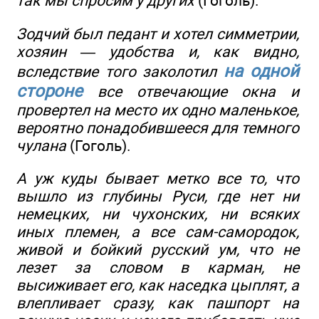
так мы спросим у других
(Гоголь).
Зодчий был педант и хотел симметрии,
хозяин — удобства и, как видно,
на одной
вследствие того заколотил
стороне
все отвечающие окна и
провертел на место их одно маленькое,
вероятно понадобившееся для темного
чулана
(Гоголь).
А уж куды бывает метко все то, что
вышло из глубины Руси, где нет ни
немецких, ни чухонских, ни всяких
иных племен, а все сам-самородок,
живой и бойкий русский ум, что не
лезет за словом в карман, не
высиживает его, как наседка цыплят, а
влепливает сразу, как пашпорт на