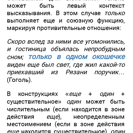
может быть левый контекст
высказывания. В этом случае
только
выполняет еще и союзную функцию,
маркируя противительные отношения:
Скоро вслед за ними все угомонились,
и гостиница объялась непробудным
только в одном окошечке
сном;
виден еще был свет, где жил какой-то
приехавший из Рязани поручик
…
(Гоголь).
В конструкциях «
еще
+
один
+
существительное»
один
может быть
числительным (если находится в зоне
действия
еще
), неопределенным
местоимением (если в зоне действия
еще
находится существительное),
один