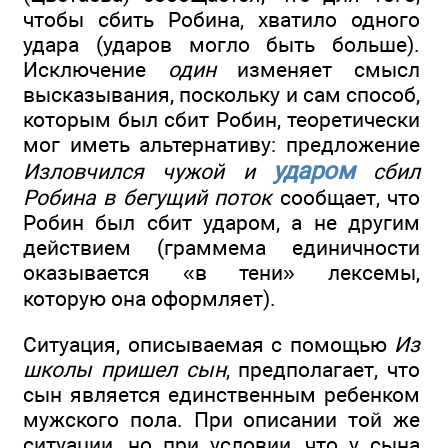
чтобы сбить Робина, хватило одного
удара (ударов могло быть больше).
Исключение
один
изменяет смысл
высказывания, поскольку и сам способ,
которым был сбит Робин, теоретически
мог иметь альтернативу: предложение
ударом
Изловчился чужой и
сбил
Робина в бегущий поток
сообщает, что
Робин был сбит ударом, а не другим
действием (граммема единичности
оказывается «в тени» лексемы,
которую она оформляет).
Ситуация, описываемая с помощью
Из
школы пришел сын
, предполагает, что
сын является единственным ребенком
мужского пола. При описании той же
ситуации, но при условии, что у сына