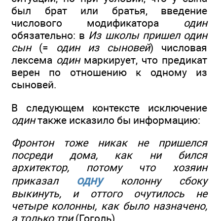
был брат или братья, введение
числового модификатора
один
обязательно: в
Из школы пришел один
сын
(=
один из сыновей
) числовая
лексема
один
маркирует, что предикат
верен по отношению к одному из
сыновей.
В следующем контексте исключение
один
также исказило бы информацию:
Фронтон тоже никак не пришелся
посреди дома, как ни бился
архитектор, потому что хозяин
одну
приказал
колонну сбоку
выкинуть, и оттого очутилось не
четыре колонны, как было назначено,
а только три
(Гоголь).