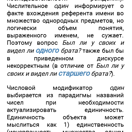
Числительное
один
информирует о
факте вхождения референта имени во
множество однородных предметов, но
логически объем понятия,
выраженного именем, не сужает.
Поэтому вопрос
Был ли у своих и
одного
видел ли
брата?
также был бы
в приведенном дискурсе
некорректным (в отличие от
Был ли у
старшего
своих и видел ли
брата?
).
Числовой модификатор
один
выбирается из парадигмы названий
чисел при необходимости
актуализировать единичность.
Единичность объекта может
мыслиться как 1) единственность
(исчерпанность множества одним