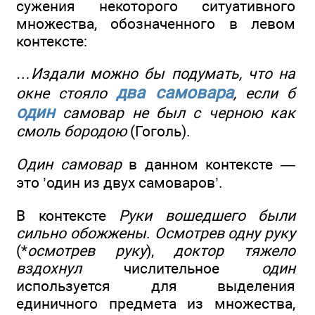
сужения некоторого ситуативного
множества, обозначенного в левом
контексте:
…Издали можно бы подумать, что на
два самовара
окне стояло
, если б
один
самовар не был с черною как
смоль бородою
(Гоголь).
Один самовар
в данном контексте —
это ’один из двух самоваров’.
В контексте
Руки вошедшего были
сильно обожжены
.
Осмотрев одну руку
(*
осмотрев руку
),
доктор тяжело
вздохнул
числительное
один
используется для выделения
единичного предмета из множества,