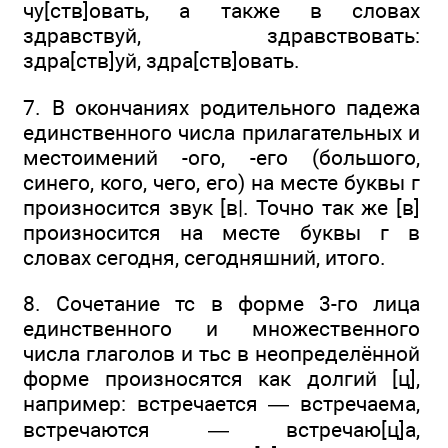
чу[ств]овать, а также в словах
здравствуй, здравствовать:
здра[ств]уй, здра[ств]овать.
7. В окончаниях родительного падежа
единственного числа прилагательных и
местоимений -ого, -его (большого,
синего, кого, чего, его) на месте буквы г
произносится звук [в|. Точно так же [в]
произносится на месте буквы г в
словах сегодня, сегодняшний, итого.
8. Сочетание тс в форме 3-го лица
единственного и множественного
числа глаголов и тьс в неопределённой
форме произносятся как долгий [ц],
например: встречается — встречаема,
встречаются — встречаю[ц]а,