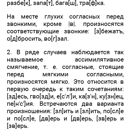
разбе[к], запа[т], бага[ш], тра[ф]ка.
На месте глухих согласных перед
звонкими, кроме |в|. произносятся
соответствующие звонкие: [з]бежатъ,
о[д]бросить, во[г]зал.
2. В ряде случаев наблюдается так
называемое ассимилятивное
смягчение, т. е. согласные, стоящие
перед мягкими согласными,
произносятся мягко. Это относится в
первую очередь к таким сочетаниям:
[зд]есь, гво[зд]и, е[с'л']и, ка[з'н], ку[зн]ец,
пе[н'с']ия. Встречаются два варианта
произношения: [зл]ить и [зл]ить, по[сл]е
и по[сл]е, [дв]ерь и [дв]ерь, [зв]ерь и
[зв]ерь.