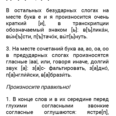
В остальных безударных слогах на
месте букв е и я произносится очень
краткий [и], в транскрипции
обозначаемый знаком [ь]: в[ъ]лика́н,
вы́н[ъ]сти, п[ъ]тачо́к, вы́т[ь]нуть.
3. На месте сочетаний букв аа, ао, оа, оо
в предударных слогах произносятся
гласные |аа|, или, говоря иначе, долгий
звук [а]: з[а]с- фальтировать, з[а]дно́,
п[а]нгли́йски, в[а]брази́ть.
Произносите правильно!
1. В конце слов и в их середине перед
глухими согласными звонкие
согласные оглушаются: ястре[п],