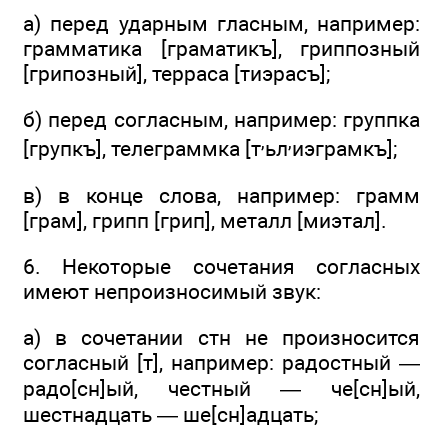
а) перед ударным гласным, например:
грамматика [граматикъ], гриппозный
[грипозный], терраса [тиэрасъ];
б) перед согласным, например: группка
,
,
[групкъ], телеграммка [т
ьл
иэграмкъ];
в) в конце слова, например: грамм
[грам], грипп [грип], металл [миэтал].
6. Некоторые сочетания согласных
имеют непроизносимый звук:
а) в сочетании стн не произносится
согласный [т], например: радостный —
радо[сн]ый, честный — че[сн]ый,
шестнадцать — ше[сн]адцать;