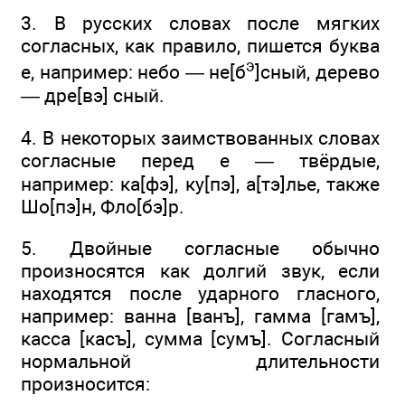
3. В русских словах после мягких
согласных, как правило, пишется буква
э
е, например: небо — не[б
]сный, дерево
— дре[вэ] сный.
4. В некоторых заимствованных словах
согласные перед е — твёрдые,
например: ка[фэ], ку[пэ], а[тэ]лье, также
Шо[пэ]н, Фло[бэ]р.
5. Двойные согласные обычно
произносятся как долгий звук, если
находятся после ударного гласного,
например: ванна [ванъ], гамма [гамъ],
касса [касъ], сумма [сумъ]. Согласный
нормальной длительности
произносится: