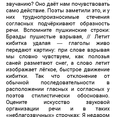
звучанию? Оно даёт нам почувствовать
само действие. Поэты заметили это, и у
них труднопроизносимые стечения
согласных подчёркивают образность
речи. Вспомните пушкинские строки:
Бразды пушистые взрывая, // Летит
кибитка удалая — глаголы живо
передают картину: при слове взрывая
мы словно чувствуем, как полозья
саней разметают снег, а слово летит
изображает лёгкое, быстрое движение
кибитки. Так что отклонение от
обычной последовательности в
расположении гласных и согласных у
поэтов стилистически обосновано.
Оцените искусство звуковой
организации речи и в таких
«неблагозвучных» строчках: Я недаром