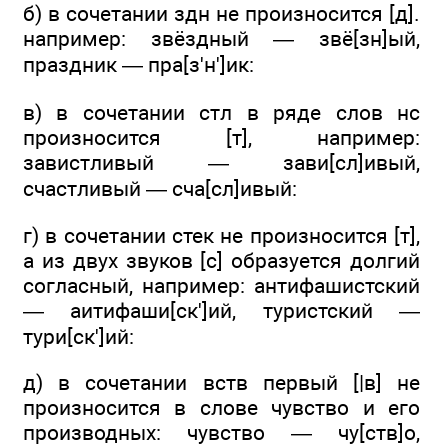
б) в сочетании здн не произносится [д].
например: звёздный — звё[зн]ый,
праздник — пра[з'н']ик:
в) в сочетании стл в ряде слов нс
произносится [т], например:
завистливый — зави[сл]ивый,
счастливый — сча[сл]ивый:
г) в сочетании стек не произносится [т],
а из двух звуков [с] образуется долгий
согласный, например: антифашистский
— аитифаши[ск']ий, туристский —
тури[ск']ий:
д) в сочетании вств первый [|в] не
произносится в слове чувство и его
производных: чувство — чу[ств]о,