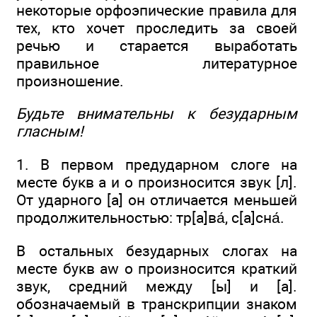
некоторые орфоэпические правила для
тех, кто хочет проследить за своей
речью и старается выработать
правильное литературное
произношение.
Будьте внимательны к безударным
гласным!
1. В первом предударном слоге на
месте букв а и о произносится звук [л].
От ударного [а] он отличается меньшей
продолжительностью: тр[а]ва́, с[а]сна́.
В остальных безударных слогах на
месте букв aw о произносится краткий
звук, средний между [ы] и [а].
обозначаемый в транскрипции знаком