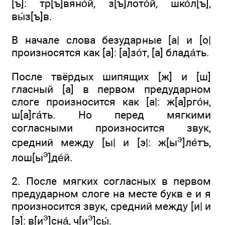
[ъ]: тр[ъ]вяно́й, з[ъ]лото́й, шко́л[ъ],
вы́з[ъ]в.
В начале слова безударные [а| и [о|
произносятся как [а]: [а]зо́т, [а] блада́ть.
После твёрдых шипящих [ж] и [ш]
гласный [а] в первом предударном
слоге произносится как [а|: ж[а]рго́н,
ш[а]га́ть. Но перед мягкими
согласными произносится звук,
э
средний между [ы| и [э|: ж[ы
]ле́тъ,
э
лош[ы
]де́й.
2. После мягких согласных в первом
предударном слоге на месте букв е и я
произносится звук, средний между [и| и
э
э
[э]: в[и
]сна́, ч[и
]сы́.