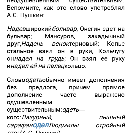
неодушевленным существительным.
Вспомните, как это слово употреблял
А.С. Пушкин:
Надев
широкий
боливар
, Онегин едет на
бульвар; Мансуров, закадычный
друг,
Надень венок
терновый; Копье
стальное взял он в руки, Кольчугу
он
надел на грудь
; Он взял ее руку
и
надел ей на палец
кольцо.
Слово
одеть
обычно имеет дополнения
без предлога, причем прямое
дополнение часто выражено
одушевленным
существительным:
одеть
—
кого:
Лазурный, пышный
одел
сарафан
Людмилы стройный
стан
(А.С. Пушкин).