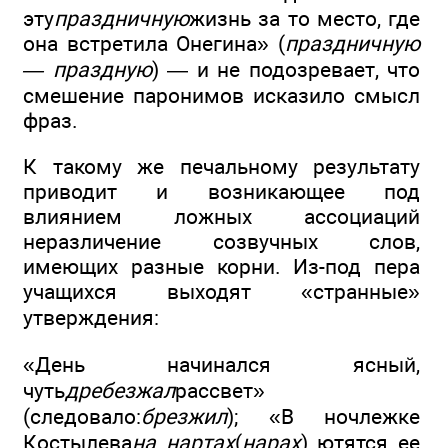
эту
праздничную
жизнь за то место, где
она встретила Онегина» (
праздничную
— праздную
) — и не подозревает, что
смешение паронимов исказило смысл
фраз.
К такому же печальному результату
приводит и возникающее под
влиянием ложных ассоциаций
неразличение созвучных слов,
имеющих разные корни. Из-под пера
учащихся выходят «странные»
утверждения:
«День начинался ясный,
чуть
дребезжал
рассвет»
(следовало:
брезжил
); «В ночлежке
Костылева
на нартах
(
нарах
) ютятся ее