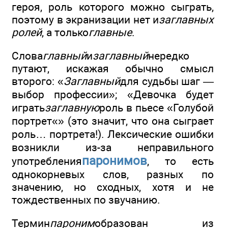
героя, роль которого можно сыграть,
поэтому в экранизации нет и
заглавных
ролей
, а только
главные
.
Слова
главный
и
заглавный
нередко
путают, искажая обычно смысл
второго: «
Заглавный
для судьбы шаг —
выбор профессии»; «Девочка будет
играть
заглавную
роль в пьесе «Голубой
портрет«» (это значит, что она сыграет
роль… портрета!). Лексические ошибки
возникли из-за неправильного
паронимов
употребления
, то есть
однокорневых слов, разных по
значению, но сходных, хотя и не
тождественных по звучанию.
Термин
пароним
образован из