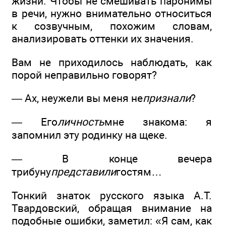
жизни. Чтобы не смешивать паронимы
в речи, нужно внимательно относиться
к созвучным, похожим словам,
анализировать оттенки их значения.
Вам не приходилось наблюдать, как
порой неправильно говорят?
— Ах, неужели вы меня не
признали
?
— Его
личность
мне знакома: я
запомнил эту родинку на щеке.
— В конце вечера
трибуну
представили
гостям…
Тонкий знаток русского языка А.Т.
Твардовский, обращая внимание на
подобные ошибки, заметил: «Я сам, как