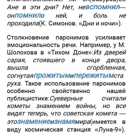
вспомнил
Ане в эти дни? Нет, не
—
помнил
он
о ней, и боль не
проходила
(К. Симонов. «Дни и ночи»).
Столкновение паронимов усиливает
эмоциональность речи. Например, у М.
Шолохова в «Тихом Доне»:
Из дверей
сарая, стоявшего в конце двора,
вышла сгорбленная,
прожитым
пережитым
согнутая
и
ста
руха
. Такое использование паронимов
особенно свойственно нашей
публицистике:
Суеверные считали
кометы знамением войны, но все
видят теперь, что советская комета —
знамение
знамя
это
и
мира
(имеется в
виду космическая станция «Луна-9»).