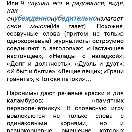
Или:
Я слушал его и радовался, видя,
как
убежденно
убедительно
он
и
излагает
свои мысли
(Из газет). Похожие,
созвучные слова (притом не только
однокорневые) журналисты остроумно
соединяют в заголовках: «Настающее
настоящее»; «Нелады с наладкой»;
«Долг и должность»; «Дуэль и дуэт»;
«И быт и бытие»; «Вещие вещи»; «Грани
гранита»; «Потоки патоки»…
Паронимы дают речевые краски и для
каламбуров: «памятник
первоопечатнику». В словесную игру
вовлекаются не только слова с
одинаковыми корнями, но и
разнокорневые, смешение которых