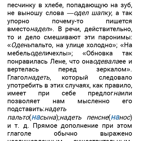
песчинку в хлебе, попадающую на зуб,
не выношу слова —
одел шапку
, а так
упорно почему-то пишется
вместо
надел
». В речи, действительно,
то и дело смешивают эти паронимы:
«
Одень
пальто, на улице холодно»; «На
мебель
одели
чехлы»; «Обновка так
понравилась Лене, что она
одевала
ее и
вертелась перед зеркалом».
Глагол
надеть
, который следовало
употребить в этих случаях, как правило,
имеет при себе предлог
на
или
позволяет нам мысленно его
подставить:
надеть
на
на
пальто
(
сына
);
надеть пенсне
(
нос
)
и т. д. Прямое дополнение при этом
глаголе обычно выражено