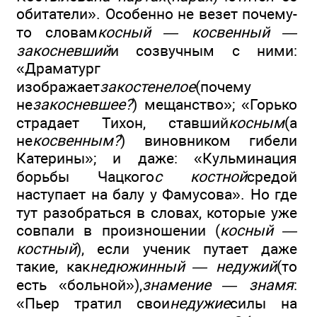
обитатели». Особенно не везет почему-
то словам
косный — косвенный —
закосневший
и созвучным с ними:
«Драматург
изображает
закостенелое
(почему
не
закосневшее?
) мещанство»; «Горько
страдает Тихон, ставший
косным
(а
не
косвенным?
) виновником гибели
Катерины»; и даже: «Кульминация
борьбы Чацкого
с костной
средой
наступает на балу у Фамусова». Но где
тут разобраться в словах, которые уже
совпали в произношении (
косный —
костный
), если ученик путает даже
такие, как
недюжинный — недужий
(то
есть «больной»),
знамение — знамя
:
«Пьер тратил свои
недужие
силы на