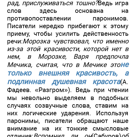
рад, прислуживаться тошно?
Ведь игра
слов здесь основана на
противопоставлении паронимов.
Писатели нередко прибегают к этому
приему, чтобы усилить действенность
речи:
Морозка чувствовал, что именно
из-за этой красивости, которой нет в
нем, в Морозке, Варя предпочла
не
Мечика, считая, что в Мечике это
только внешняя красивость, а
подлинная душевная красота
(А.
Фадеев. «Разгром»). Ведь при чтении
мы невольно выделяем в подобных
случаях созвучные слова, ставим на
них логические ударения. Используя
паронимы, писатели обращают наше
внимание на их тонкие смысловые
отличия:
Вспомнил ли он
(Сабуров)
об