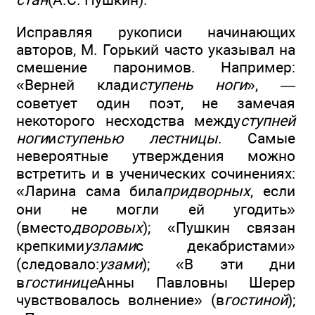
Исправляя рукописи начинающих
авторов, М. Горький часто указывал на
смешение паронимов. Например:
«Верней клади
ступень ноги
», —
советует один поэт, не замечая
некоторого несходства между
ступней
ноги
и
ступенью лестницы
. Самые
невероятные утверждения можно
встретить и в ученических сочинениях:
«Ларина сама била
придворных
, если
они не могли ей угодить»
(вместо
дворовых
); «Пушкин связан
крепкими
узлами
с декабристами»
(следовало:
узами
); «В эти дни
в
гостинице
Анны Павловны Шерер
чувствовалось волнение» (в
гостиной
);