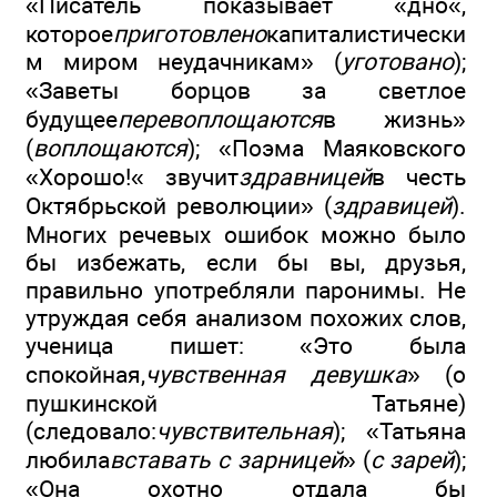
«Писатель показывает «дно«,
которое
приготовлено
капиталистически
м миром неудачникам» (
уготовано
);
«Заветы борцов за светлое
будущее
перевоплощаются
в жизнь»
(
воплощаются
); «Поэма Маяковского
«Хорошо!« звучит
здравницей
в честь
Октябрьской революции» (
здравицей
).
Многих речевых ошибок можно было
бы избежать, если бы вы, друзья,
правильно употребляли паронимы. Не
утруждая себя анализом похожих слов,
ученица пишет: «Это была
спокойная,
чувственная девушка
» (о
пушкинской Татьяне)
(следовало:
чувствительная
); «Татьяна
любила
вставать с зарницей
» (
с зарей
);
«Она охотно отдала бы