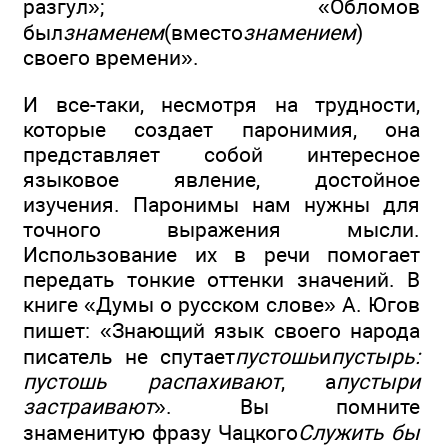
разгул»; «Обломов
был
знаменем
(вместо
знамением
)
своего времени».
И все-таки, несмотря на трудности,
которые создает паронимия, она
представляет собой интересное
языковое явление, достойное
изучения. Паронимы нам нужны для
точного выражения мысли.
Использование их в речи помогает
передать тонкие оттенки значений. В
книге «Думы о русском слове» А. Югов
пишет: «Знающий язык своего народа
писатель не спутает
пустошь
и
пустырь:
пустошь распахивают
, а
пустыри
застраивают
». Вы помните
знаменитую фразу Чацкого
Служить бы