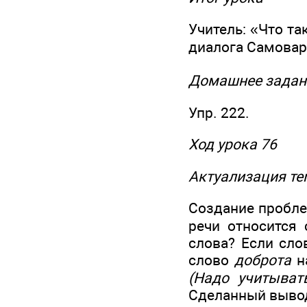
Учитель: «Что т
диалога Самоваро
Домашнее задан
Упр. 222.
Ход урока 76
Актуализация те
Создание проблем
речи относится 
слова? Если сл
слово
доброта
на
(Надо учитывать
Сделанный вывод 