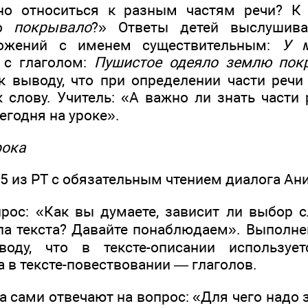
 но относиться к разным частям речи? К 
во
покрывало
?» Ответы детей выслушива
ожений с именем существительным:
У м
с глаголом:
Пушистое одеяло землю пок
 выводу, что при определении части речи
к слову. Учитель: «А важно ли знать части
егодня на уроке».
рока
5 из РТ с обязательным чтением диалога Ани
ос: «Как вы думаете, зависит ли выбор 
ипа текста? Давайте понаблюдаем». Выполне
воду, что в тексте-описании используе
а в тексте-повествовании — глаголов.
 сами отвечают на вопрос: «Для чего надо з