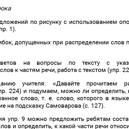
рока
дложений по рисунку с использованием оп
пр. 1).
бок, допущенных при распределении слов по
тветов на вопросы по тексту с ука
лов к частям речи, работа с текстом (упр. 22
анию учителя: «Давайте прочитаем 
р. 224) и подумаем, можно ли определить, 
анное слово, т. е. слово, которого в язык
е на подсказку Самоварова (с. 127).
я упр. 9 можно предложить ребятам сост
ов и определить, к какой части речи относ