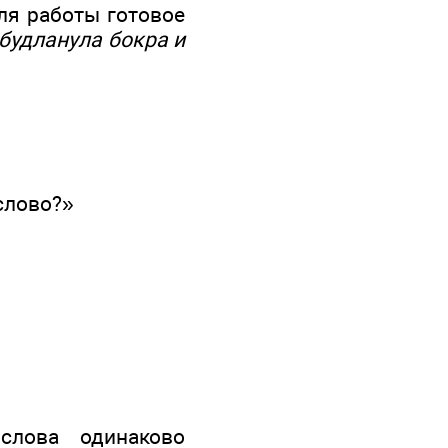
для работы готовое
 будланула бокра и
 слово?»
слова одинаково