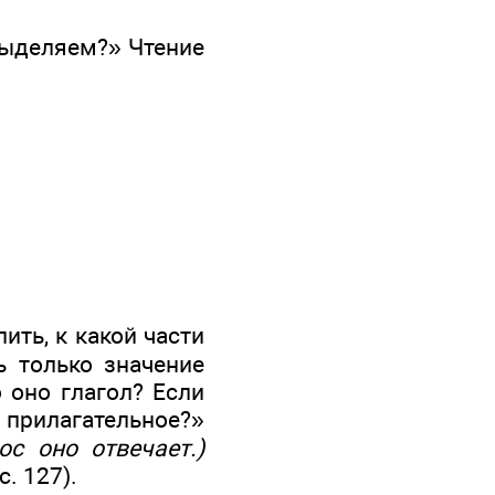
 выделяем?» Чтение
ить, к какой части
ь только значение
о оно глагол? Если
 прилагательное?»
ос оно отвечает.)
. 127).