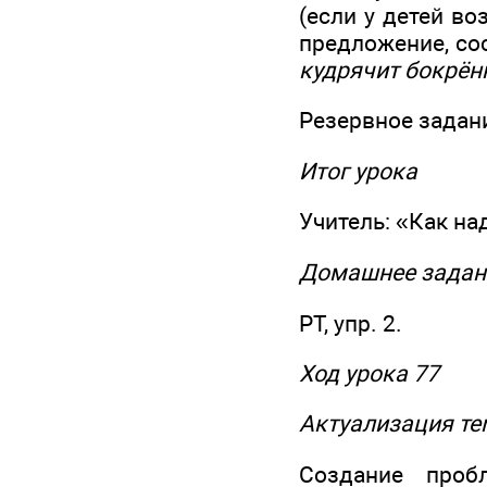
(если у детей во
предложение, со
кудрячит бокрён
Резервное задание
Итог урока
Учитель: «Как на
Домашнее задан
РТ, упр. 2.
Ход урока 77
Актуализация те
Создание проб