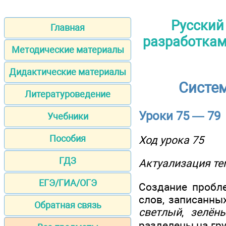
Русский
Главная
разработками
Методические материалы
Дидактические материалы
Систем
Литературоведение
Уроки 75 — 79
Учебники
Пособия
Ход урока 75
ГДЗ
Актуализация те
ЕГЭ/ГИА/ОГЭ
Создание пробле
слов, записанных
Обратная связь
светлый
,
зелён
разделены на гру