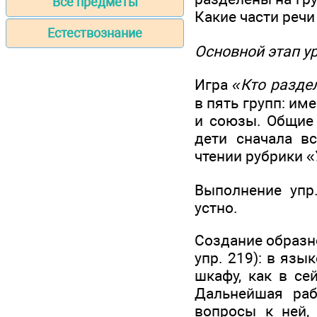
Все предметы
Какие части речи
Естествознание
Основной этап у
Игра
«Кто разде
в пять групп: им
и союзы. Общие 
дети сначала в
чтении рубрики «
Выполнение упр
устно.
Создание образн
упр. 219): в язы
шкафу, как в се
Дальнейшая раб
вопросы к ней, 