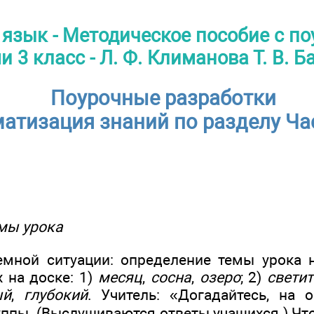
 язык - Методическое пособие с п
 3 класс - Л. Ф. Климанова Т. В. 
Поурочные разработки
атизация знаний по разделу Ча
мы урока
мной ситуации: определение темы урока 
 на доске: 1)
месяц
,
сосна
,
озеро
; 2)
светит
ый
,
глубокий
. Учитель: «Догадайтесь, на 
ппы. (Выслушиваются ответы учащихся.) Что