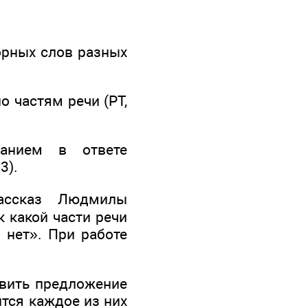
орных слов разных
 частям речи (РТ,
занием в ответе
3).
рассказ Людмилы
к какой части речи
е нет». При работе
авить предложение
ится каждое из них