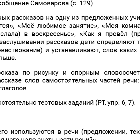
ообщение Самоварова (с. 129).
ных рассказов на одну из предложенных учи
ся», «Моё любимое занятие», «Моя комна
елала) в воскресенье», «Как я провёл (п
заслушивании рассказов дети определяют т
овествование) и устанавливают, слов каких
льше.
ссказа по рисунку и опорным словосочета
ссказе слов самостоятельных частей речи:
глаголов.
тоятельно тестовых заданий (РТ, упр. 6, 7).
его используются в речи (предложении, тек
ля чего надо знать части речи?»