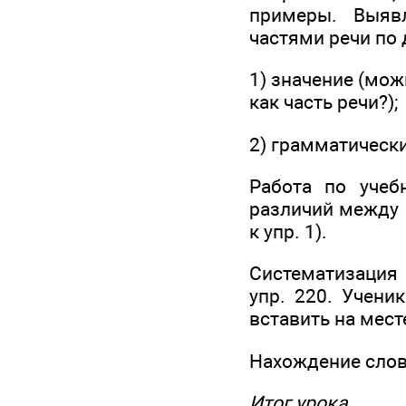
примеры. Выяв
частями речи по
1) значение (мож
как часть речи?);
2) грамматически
Работа по учеб
различий между 
к упр. 1).
Систематизация 
упр. 220. Учени
вставить на мест
Нахождение слов 
Итог урока