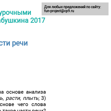
Для любых предложений по сайту:
оурочными
fun-project@cp9.ru
Бабушкина 2017
сти речи
на основе анализа
ь
,
расти
,
плыть
; 3)
основе чего слова
 такое части речи?