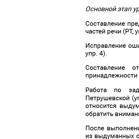
Основной этап у
Составление пре
частей речи (РТ, у
Исправление оши
упр. 4).
Составление о
принадлежности с
Работа по зад
Петрушевской (уп
относится выдум
обратить внимани
После выполнени
из выдуманных сл