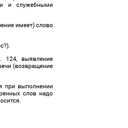
ми и служебными
чение имеет) слово
с?).
. 124, выявление
речи (возвращение
ся при выполнении
оренных слов надо
носится.