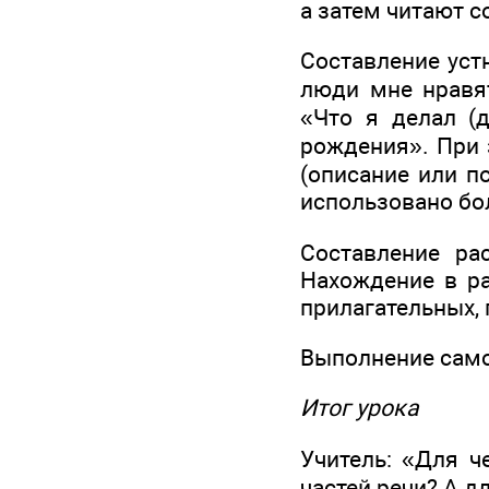
а затем читают с
Составление уст
люди мне нравят
«Что я делал (д
рождения». При 
(описание или п
использовано бо
Составление ра
Нахождение в ра
прилагательных, 
Выполнение самос
Итог урока
Учитель: «Для ч
частей речи? А д