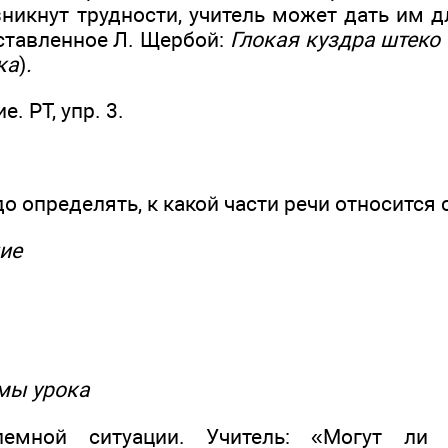
зникнут трудности, учитель может дать им 
ставленное Л. Щербой:
Глокая куздра штеко
ка
)
.
. РТ, упр. 3.
до определять, к какой части речи относится
ие
мы урока
лемной ситуации. Учитель: «Могут ли 