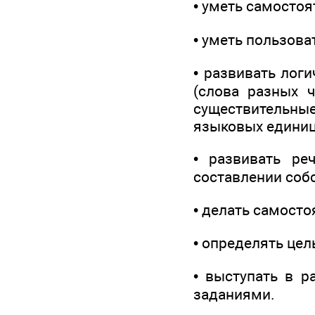
• уметь самостоя
• уметь пользова
• развивать лог
(слова разных 
существительные
языковых единиц
• развивать ре
составлении соб
• делать самост
• определять це
• выступать в р
заданиями.