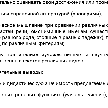
тельно оценивать свои достижения или пром
ться справочной литературой (словарями);
ическое мышление при сравнении различны
частей речи, омонимичные именам сущест
 разного рода, стоящие в разных падежах);
 по различным критериям;
чь при анализе художественных и научн
ственных текстов различных видов;
оятельные выводы;
ль и дидактическую значимость предлагаемых
азных ролевых функциях (учитель—ученик)