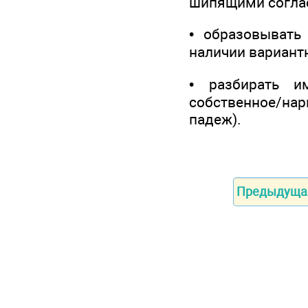
шипящими соглас
• образовывать
наличии вариант
• разбирать и
собственное/на
падеж).
Предыдуща