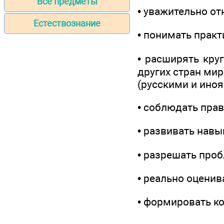
Все предметы
• уважительно от
Естествознание
• понимать прак
• расширять кру
других стран ми
(русскими и ино
• соблюдать прав
• развивать нав
• разрешать про
• реально оценив
• формировать к