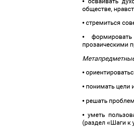
• осваивать дух
обществе, нравс
• стремиться сов
• формировать
прозаическими 
Метапредметные
• ориентироватьс
• понимать цели 
• решать пробле
• уметь пользо
(раздел «Шаги к 