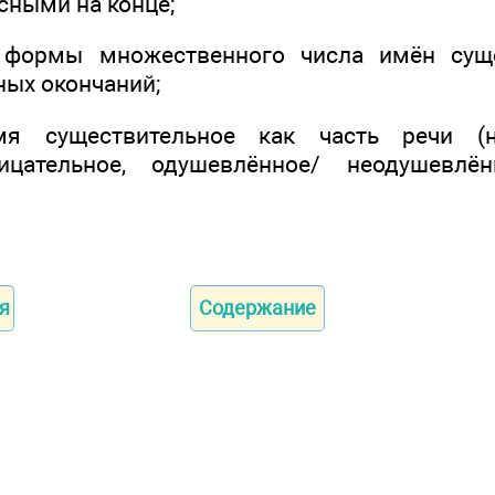
ными на конце;
 формы множественного числа имён сущ
ных окончаний;
мя существительное как часть речи (н
рицательное, одушевлённое/ неодушевлён
я
Содержание