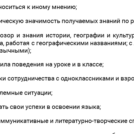
носиться к иному мнению;
тическую значимость получаемых знаний по р
гозор и знания истории, географии и культ
ра, работая с географическими названиями;
язычными);
ила поведения на уроке и в классе;
ыки сотрудничества с одноклассниками и взр
блемные ситуации;
ать свои успехи в освоении языка;
оммуникативные и литературно-творческие с