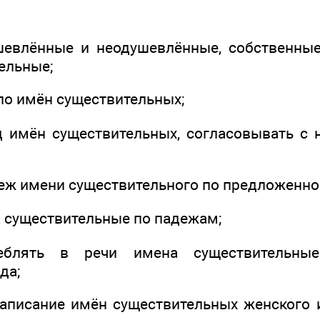
шевлённые и неодушевлённые, собственны
ельные;
ло имён существительных;
д имён существительных, согласовывать с 
деж имени существительного по предложенно
а существительные по падежам;
еблять в речи имена существительн
да;
написание имён существительных женского 