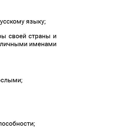
усскому языку;
уры своей страны и
 с личными именами
ослыми;
пособности;