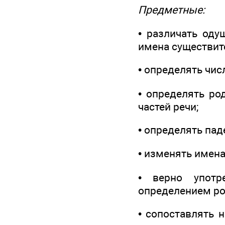
Предметные:
• различать оду
имена существит
• определять чис
• определять ро
частей речи;
• определять па
• изменять имен
• верно употр
определением ро
• сопоставлять 