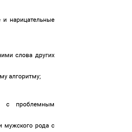
е и нарицательные
ними слова других
му алгоритму;
ые с проблемным
и мужского рода с