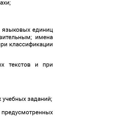
ахи;
х языковых единиц
вительным; имена
 при классификации
ых текстов и при
 учебных заданий;
, предусмотренных