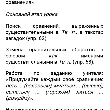
сравнения».
Основной этап урока
Поиск сравнений, выраженных
существительными в
Тв. п.,
в текстах
загадок (упр. 62).
Замена сравнительных оборотов с
союзом
как
именами
существительными в
Тв. п.
(упр. 63).
Работа по заданию учителя:
«Придумайте каждый своё сравнение:
петь ... (соловьём), мчаться ... (рысью),
сыпаться ... (горохом), литься ...
(дождём)».
Нахождение имён существительных в