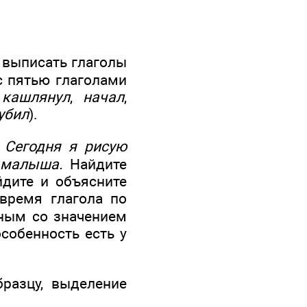
и выписать глаголы
с пятью глаголами
ы
кашлянул
,
начал
,
убил
).
:
Сегодня я рисую
 малыша.
Найдите
йдите и объясните
время глагола по
ьным со значением
особенность есть у
разцу, выделение