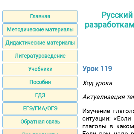
Русский
Главная
разработками
Методические материалы
Дидактические материалы
Литературоведение
Урок 119
Учебники
Пособия
Ход урока
ГДЗ
Актуализация те
ЕГЭ/ГИА/ОГЭ
Изучение глаго
ситуации: «Если
Обратная связь
глаголы в како
Если вам надо р