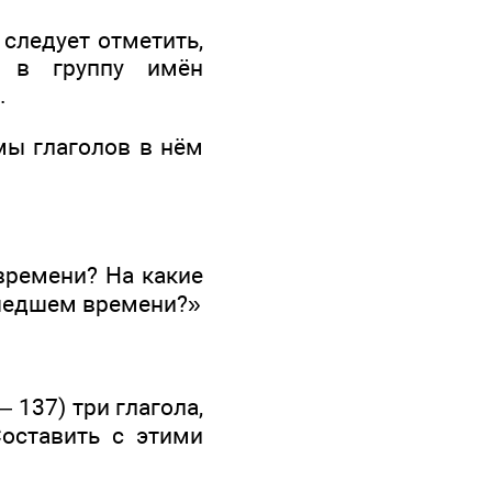
 следует отметить,
и в группу имён
.
мы глаголов в нём
времени? На какие
ошедшем времени?»
 137) три глагола,
Составить с этими