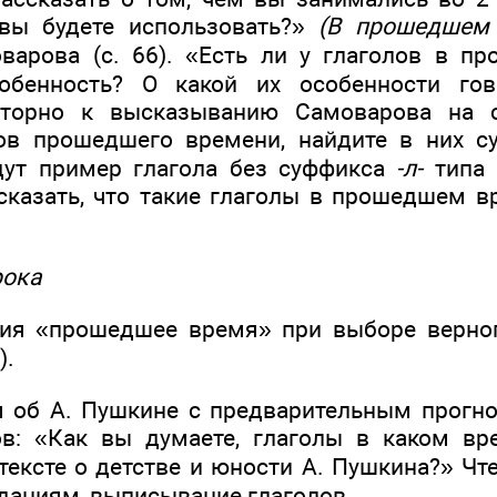
вы будете использовать?»
(В прошедшем 
варова (с. 66). «Есть ли у глаголов в п
собенность? О какой их особенности го
вторно к высказыванию Самоварова на с
ов прошедшего времени, найдите в них 
дут пример глагола без суффикса
-л-
типа
сказать, что такие глаголы в прошедшем вр
рока
тия «прошедшее время» при выборе верног
).
м об А. Пушкине с предварительным прог
ов: «Как вы думаете, глаголы в каком вр
ексте о детстве и юности А. Пушкина?» Чте
аданиям, выписывание глаголов.