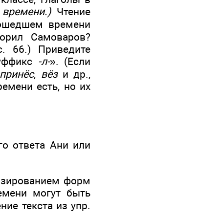
времени.)
Чтение
рошедшем времени
ворил Самоваров?
. 66.) Приведите
суффикс
-л-
». (Если
принёс
,
вёз
и др.,
емени есть, но их
о ответа Ани или
нозированием форм
емени могут быть
ние текста из упр.