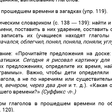
 прошедшем времени в загадках (упр. 119).
ическим словариком (с. 138 — 139): найти 
ени, поставить в них ударение, составить 
записать их (учащиеся находят глагол
начался
,
облегчил
,
понял
,
поняла
,
поняли
,
угл
ание: «Прочитайте предложения на доске
ратишки. Сегодня я рисовал картинку для
х предложениях, определите их время, на
граммы». Важно, чтобы дети определяли 
агола, а не по наречиям или существител
я
,
вечером
,
через два дня
и т. д.). «Какая 
дшего времени?»
(Суффикс -л-.)
рм глаголов в прошедшем времени по об
. 120).