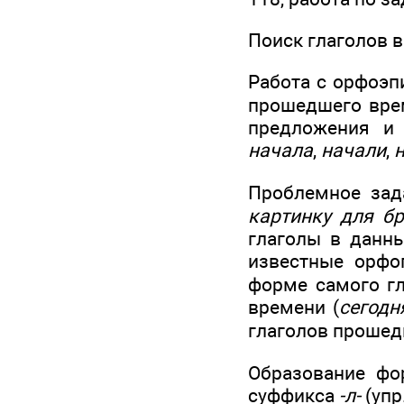
Поиск глаголов в
Работа с орфоэп
прошедшего врем
предложения и 
начала
,
начали
,
Проблемное зад
картинку для б
глаголы в данны
известные орфо
форме самого гл
времени (
сегодн
глаголов проше
Образование фо
суффикса
-л-
(упр