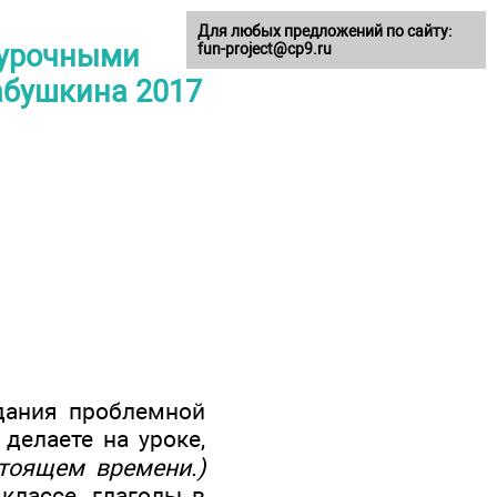
Для любых предложений по сайту:
оурочными
fun-project@cp9.ru
Бабушкина 2017
дания проблемной
 делаете на уроке,
стоящем времени.)
классе, глаголы в