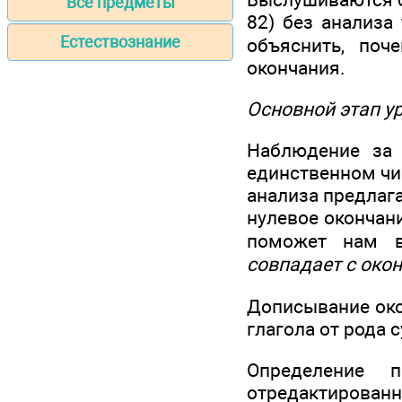
Все предметы
82) без анализа
Естествознание
объяснить, по
окончания.
Основной этап у
Наблюдение за
единственном чис
анализа предлаг
нулевое окончани
поможет нам в
совпадает с окон
Дописывание окон
глагола от рода 
Определение 
отредактированн