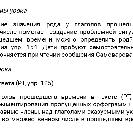
мы урока
твие значения рода у глаголов прошед
исле помогает создание проблемной ситуа
ошедшем времени можно определить род?
из упр. 154. Дети пробуют самостоятельн
очняется при чтении сообщения Самоварова (
рока
ета (РТ, упр. 125).
голов прошедшего времени в тексте (РТ, 
омментирования пропущенных орфограмм н
авные члены, над глаголами-сказуемыми ука
о во множественном числе в прошедшем вр