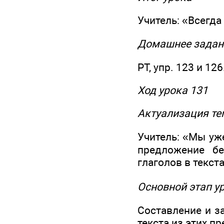
Учитель: «Всегд
Домашнее задан
РТ, упр. 123 и 126
Ход урока 131
Актуализация те
Учитель: «Мы уж
предложение б
глаголов в текст
Основной этап у
Составление и з
текста из этих пр