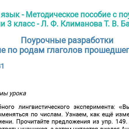
 язык - Методическое пособие с п
 3 класс - Л. Ф. Климанова Т. В. 
Поурочные разработки
е по родам глаголов прошедшег
31
мы урока
ного лингвистического эксперимента: «В
зменяться по числам. Узнаем, как ещё изм
ни. Прочитайте предложения из упр. 149.
веты учащихся, а затем читается диалог Ан