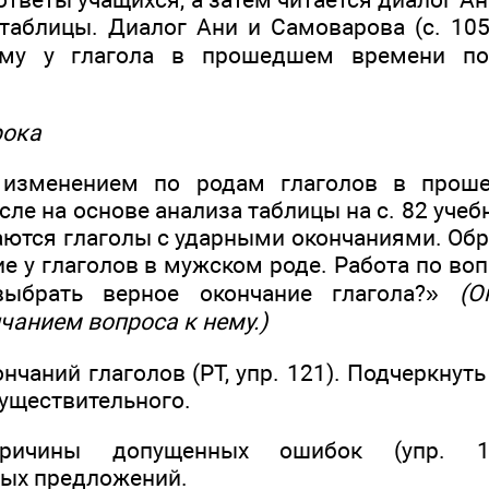
 таблицы. Диалог Ани и Самоварова (с. 10
чему у глагола в прошедшем времени по
рока
 изменением по родам глаголов в прош
ле на основе анализа таблицы на с. 82 учеб
аются глаголы с ударными окончаниями. Обр
е у глаголов в мужском роде. Работа по воп
ыбрать верное окончание глагола?»
(О
чанием вопроса к нему.)
чаний глаголов (РТ, упр. 121). Подчеркнут
существительного.
причины допущенных ошибок (упр. 
ых предложений.