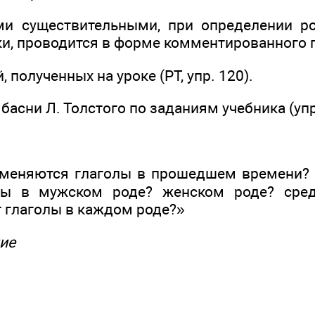
ми существительными, при определении ро
и, проводится в форме комментированного пи
 полученных на уроке (РТ, упр. 120).
 басни Л. Толстого по заданиям учебника (упр
зменяются глаголы в прошедшем времени?
лы в мужском роде? женском роде? сре
 глаголы в каждом роде?»
ие