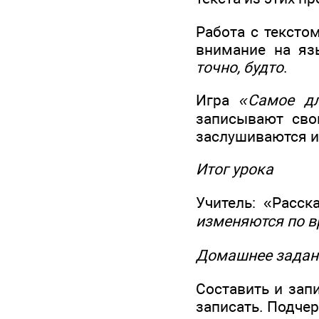
Работа с текстом
внимание на яз
точно, будто
.
Игра
«Самое дл
записывают сво
заслушиваются и
Итог урока
Учитель: «Расск
изменяются по в
Домашнее задан
Составить и зап
записать. Подче