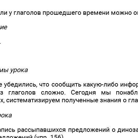
а ли у глаголов прошедшего времени можно 
ие
.
мы урока
е убедились, что сообщить какую-либо инфо
ез глаголов сложно. Сегодня мы понаб
ах, систематизируем полученные знания о гла
рока
апись рассыпавшихся предложений о диноза
едложений (упр. 156).