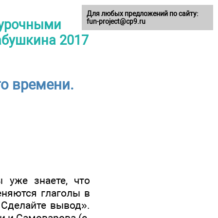
Для любых предложений по сайту:
оурочными
fun-project@cp9.ru
Бабушкина 2017
о времени.
ы уже знаете, что
еняются глаголы в
 Сделайте вывод».
и и Самоварова (с.