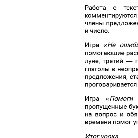
Работа с текс
комментируются 
члены предложен
и число.
Игра
«Не ошиби
помогающие расс
луне, третий — 
глаголы в неопр
предложения, ст
проговаривается
Игра
«Помоги 
пропущенные бук
на вопрос и обя
времени помог у
Итог урока