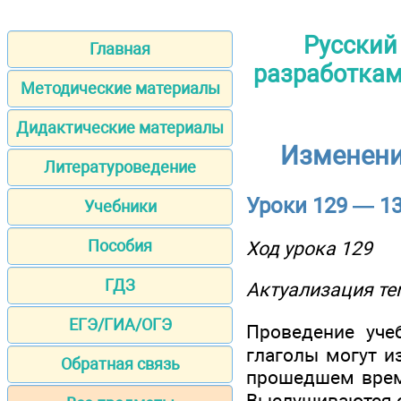
Русский
Главная
разработками
Методические материалы
Дидактические материалы
Изменени
Литературоведение
Уроки 129 — 1
Учебники
Пособия
Ход урока 129
ГДЗ
Актуализация те
ЕГЭ/ГИА/ОГЭ
Проведение учеб
глаголы могут и
Обратная связь
прошедшем време
Выслушиваются от