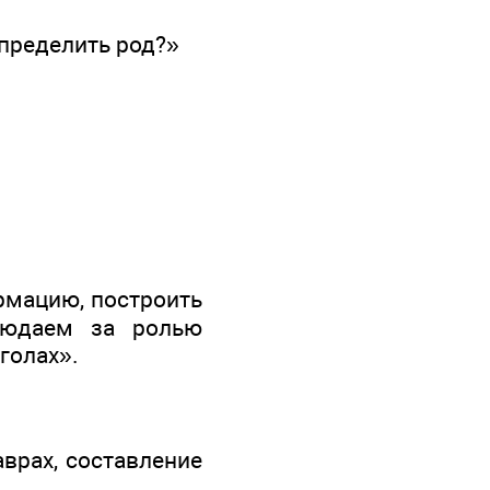
определить род?»
рмацию, построить
людаем за ролью
голах».
врах, составление