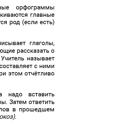
нные орфограммы
ркиваются главные
я род (если есть)
исывает глаголы,
ющие рассказать о
 Учитель называет
составляет с ними
ри этом отчётливо
а надо вставить
ы. Затем ответить
голов в прошедшем
окоз).