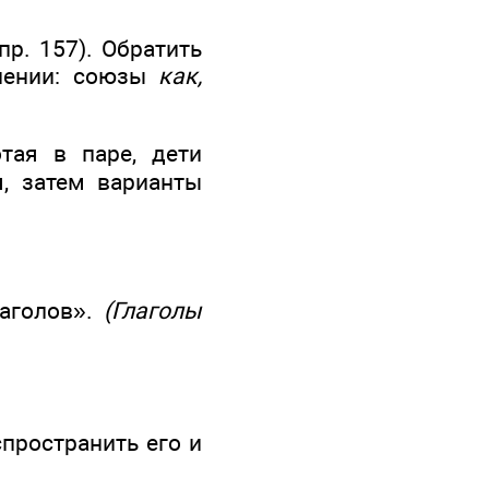
пр. 157). Обратить
внении: союзы
как,
отая в паре, дети
, затем варианты
лаголов».
(Глаголы
пространить его и