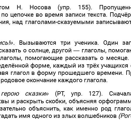
том Н. Носова (упр. 155). Пропуще
по цепочке во время записи текста. Подчё
ия, над глаголами-сказуемыми записываютс
сь!».
Вызываются три ученика. Один зап
казать о солнце, другой — глаголы, помога
глаголы, помогающие рассказать о месяце.
еделённой форме, каждый из трёх учащихся 
авя глагол в форму прошедшего времени. П
 родовое окончание каждого глагола.
герою сказки»
(РТ, упр. 127). Сначал
вы и раскрыть скобки, объясняя орфограмм
зательно объяснить, как именно род гла
гадать имя одного из злых волшебников
(Рог