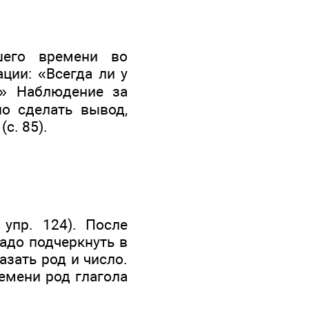
шего времени во
ции: «Всегда ли у
» Наблюдение за
о сделать вывод,
с. 85).
упр. 124). После
адо подчеркнуть в
зать род и число.
емени род глагола