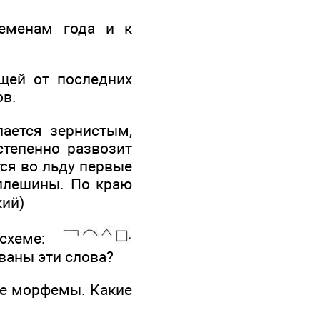
ременам года и к
щей от последних
ов.
лается зернистым,
степенно развозит
тся во льду первые
оплешины. По краю
кий)
 схеме:
ваны эти слова?
е морфемы. Какие