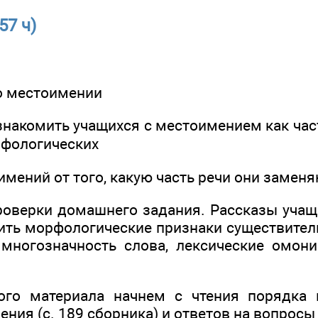
57 ч)
о местоимении
знакомить учащихся с местоимением как час
рфологических
мений от того, какую часть речи они заменя
роверки домашнего задания. Рассказы учащ
ить морфологические признаки существитель
 многозначность слова, лексические омон
ого материала начнем с чтения порядка 
ния (с. 189 сборника) и ответов на вопросы 