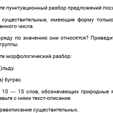
пунктуационный разбор предложений посл
ществительные, имеющие форму только 
енного числа.
ду по значению они относятся? Приведит
группы.
морфологический разбор:
)льду.
) буграх.
 — 15 слов, обозначающих природные яв
авьте с ними текст-описание.
вописание существительных.