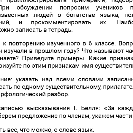
При обсуждении попросим учеников п
звестных людей о богатстве языка, по
ний, и прокомментировать их. Наиб
жно записать в тетрадь.
 к повторению изученного в 6 классе. Вопр
ы изучали в прошлом году? Что называют ча
наете? Приведите примеры. Какие призна
ризуйте по этим признакам имя существитель
ние: указать над всеми словами записан
сать по одному существительному, прилагате
орфологический разбор.
записью высказывания Г. Бёлля: «За каж
берем предложение по членам, укажем части 
ть все, что можно, о слове язык.