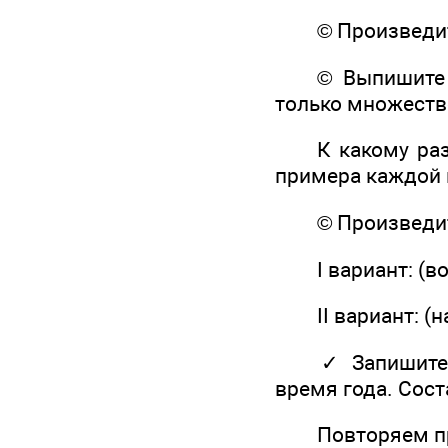
© Произведите 
© Выпишите су
только множеств
К какому разря
примера каждой 
© Произведите 
I вариант: (во
II вариант: (на
✓ Запишите 10
время года. Сост
Повторяем пра