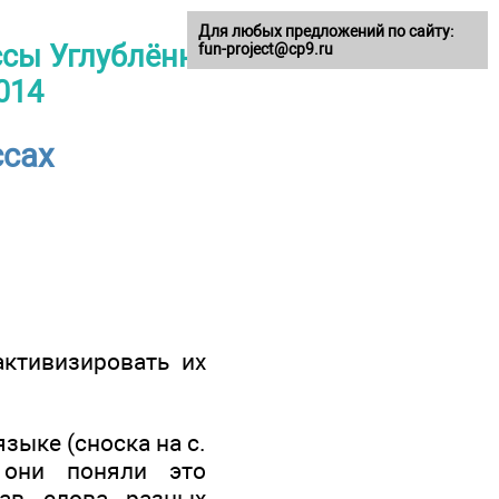
Для любых предложений по сайту:
ссы Углублённое
fun-project@cp9.ru
014
ссах
активизировать их
зыке (сноска на с.
 они поняли это
рав слова разных