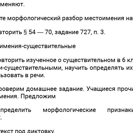
аменяют.
морфологический разбор местоимения на
вторить § 54 — 70, задание 727, п. 3.
имения-существительные
вторить изученное о существительном в 6 к
-существительными, научить определять и
ьзовать в речи.
проверим домашнее задание. Учащиеся про
имения. Предложим
пределить морфологические признак
.
ст под диктовку.