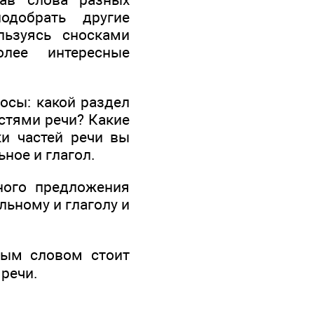
одобрать другие
льзуясь сносками
олее интересные
осы: какой раздел
стями речи? Какие
ки частей речи вы
ное и глагол.
ного предложения
льному и глаголу и
дым словом стоит
речи.