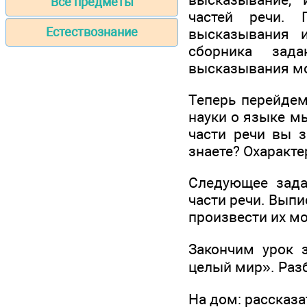
Все предметы
частей речи. 
Естествознание
высказывания и
сборника зада
высказывания мо
Теперь перейдем
науки о языке м
части речи вы з
знаете? Охаракте
Следующее зада
части речи. Выпи
произвести их м
Закончим урок 
целый мир». Раз
На дом: рассказа