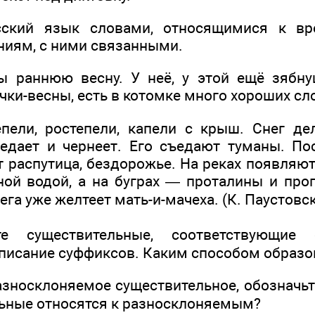
сский язык словами, относящимися к в
иям, с ними связанными.
ы раннюю весну. У неё, у этой ещё зябну
ки-весны, есть в котомке много хороших сл
пели, ростепели, капели с крыш. Снег де
едает и чернеет. Его съедают туманы. По
т распутица, бездорожье. На реках появляю
ой водой, а на буграх — проталины и пр
га уже желтеет мать-и-мачеха. (К. Паустовс
уществительные, соответствующие
писание суффиксов. Каким способом образо
осклоняемое существительное, обозначьт
ьные относятся к разносклоняемым?