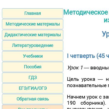
Методическое 
Главная
и
Методические материалы
Ур
Дидактические материалы
Литературоведение
I четверть (45 ч
Учебники
Пособия
Урок 1
— вводны
ГДЗ
Цель урока — на
познавательные 
ЕГЭ/ГИА/ОГЭ
Начнем урок с за
Обратная связь
190 сборника)
высказывание, 