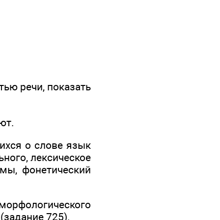
тью речи, показать
ют.
ихся о слове язык
ного, лексическое
имы, фонетический
морфологического
(задание 725).