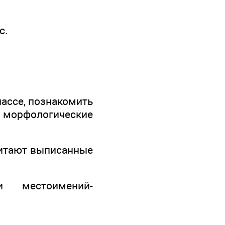
с.
лассе, познакомить
х морфологические
читают выписанные
и местоимений-