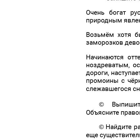
Очень богат ру
природным явлен
Возьмём хотя б
заморозков девоч
Начинаются отте
ноздреватым, ос
дороги, наступае
промоины с чёрн
слежавшегося сне
© Выпишите с
Объясните право
© Найдите разн
еще существител