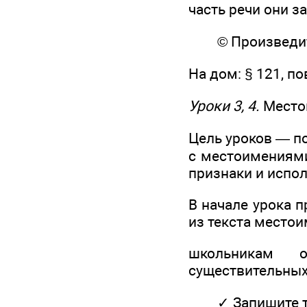
часть речи они з
© Произведите 
На дом: § 121, по
Уроки 3, 4.
Место
Цель уроков — по
с местоимениями
признаки и испол
В начале урока 
из текста место
школьникам о
существительных
✓ Запишите тек