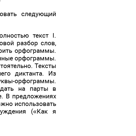
овать следующий
лностью текст I.
овой разбор слов,
орить орфограммы.
енные орфограммы.
тоятельно. Тексты
его диктанта. Из
буквы-орфограммы.
здать на парты в
те. В предложениях
можно использовать
суждения («Как я