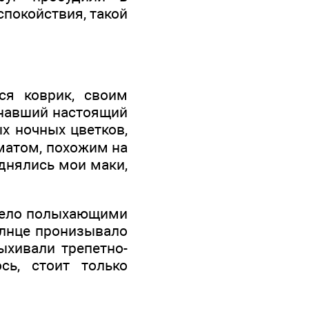
покойствия, такой
ся коврик, своим
инавший настоящий
х ночных цветков,
матом, похожим на
однялись мои маки,
село полыхающими
олнце пронизывало
ыхивали трепетно-
сь, стоит только