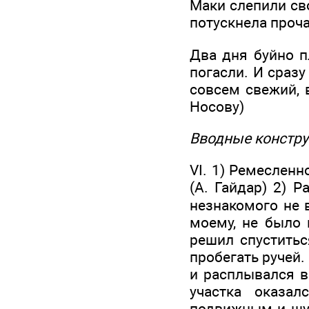
Маки слепили св
потускнела проча
Два дня буйно п
погасли. И сразу
совсем свежий, в
Носову)
Вводные констру
VI. 1) Ремесленн
(А. Гайдар) 2) 
незнакомого не в
моему, не было 
решил спуститьс
пробегать ручей.
и расплывался в
участка оказа
подвижным и шут