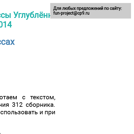
Для любых предложений по сайту:
ссы Углублённое
fun-project@cp9.ru
014
ссах
отаем с текстом,
ния 312 сборника.
использовать и при
е