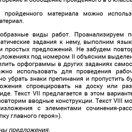
я пройденного материала можно использ
атериал.
образные виды работ. Проанализируем по
тические задания к нему, выполним язык
и простых предложений. Не забудем повт
дложениях под номером II объясним выдел
ить орфограммы в других заданиях самос
можно использовать для проведения рабоч
о убрать знаки препинания и пропустить 
ожения спроецировать на доску или ра
иде. Текст VII предлагается в этом вариан
повторим вводные конструкции. Текст VIII 
изложения с элементами сочинения-рас
пку главного героя»).
ны предложения.