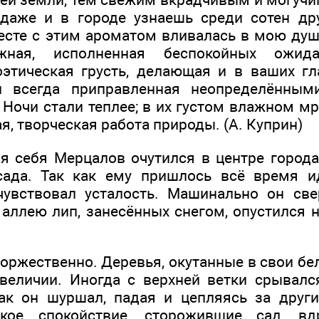
даже и в городе узнаешь среди сотен др
месте с этим ароматом вливалась в мою душ
жная, исполненная беспокойных ожид
оэтическая грусть, делающая и в ваших г
и всегда приправленная неопределённым
 Ночи стали теплее; в их густом влажном м
, творческая работа природы. (А. Куприн)
ля себя Мерцалов очутился в центре города
сада. Так как ему пришлось всё время ид
увствовал усталость. Машинально он све
аллею лип, занесённых снегом, опустился 
торжественно. Деревья, окутанные в свои б
еличии. Иногда с верхней ветки срывался
к он шуршал, падая и цепляясь за други
кое спокойствие, сторожившие сад, вд