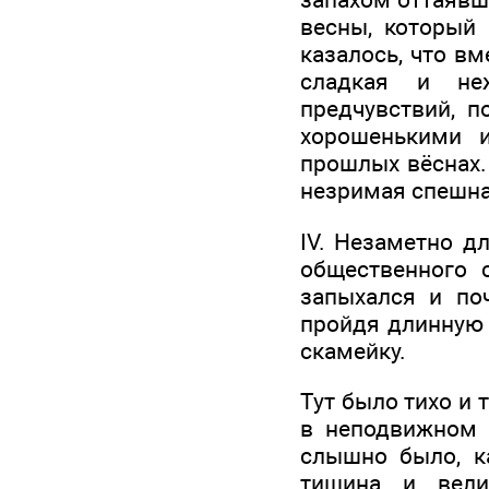
весны, который 
казалось, что в
сладкая и не
предчувствий, п
хорошенькими 
прошлых вёснах.
незримая спешная
IV. Незаметно д
общественного 
запыхался и поч
пройдя длинную 
скамейку.
Тут было тихо и 
в неподвижном в
слышно было, ка
тишина и вели