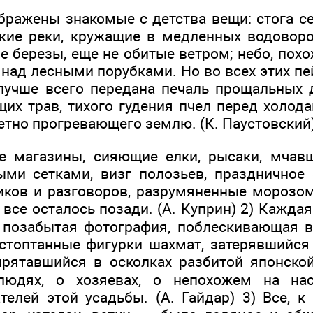
бражены знакомые с детства вещи: стога се
кие реки, кружащие в медленных водоворо
 березы, еще не обитые ветром; небо, похо
над лесными порубками. Но во всех этих пе
лучше всего передана печаль прощальных
щих трав, тихого гудения пчел перед холод
етно прогревающего землю. (К. Паустовский
ые магазины, сияющие елки, рысаки, мча
ми сетками, визг полозьев, праздничное
иков и разговоров, разрумяненные мороз
все осталось позади. (А. Куприн) 2) Кажда
 позабытая фотография, поблескивающая в
стоптанные фигурки шахмат, затерявшийся
прятавшийся в осколках разбитой японско
людях, о хозяевах, о непохожем на на
телей этой усадьбы. (А. Гайдар) 3) Все, к