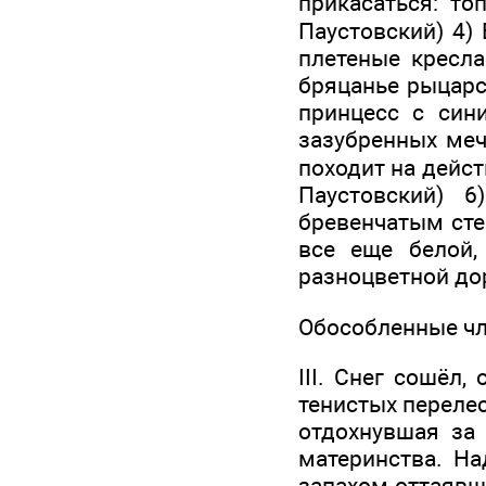
прикасаться: то
Паустовский) 4)
плетеные кресла
бряцанье рыцарс
принцесс с син
зазубренных меч
походит на дейст
Паустовский) 
бревенчатым стен
все еще белой,
разноцветной дор
Обособленные ч
III. Снег сошёл
тенистых перелес
отдохнувшая за
материнства. На
запахом оттаявш