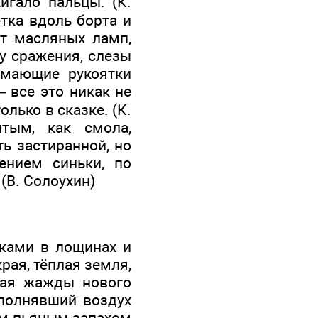
игало пальцы. (К.
етка вдоль борта и
ет масляных ламп,
у сражения, слезы
имающие рукоятки
 все это никак не
лько в сказке. (К.
тым, как смола,
ть застиранной, но
ением синьки, по
(В. Солоухин)
чками в лощинах и
рая, тёплая земля,
ная жажды нового
аполнявший воздух
им пьяным запахом