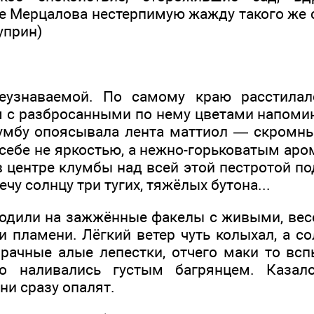
е Мерцалова нестерпимую жажду такого же с
уприн)
еузнаваемой. По самому краю расстилал
 с разбросанными по нему цветами напом
умбу опоясывала лента маттиол — скромны
себе не яркостью, а нежно-горьковатым аро
в центре клумбы над всей этой пестротой п
чу солнцу три тугих, тяжёлых бутона...
ходили на зажжённые факелы с живыми, ве
и пламени. Лёгкий ветер чуть колыхал, а с
рачные алые лепестки, отчего маки то всп
о наливались густым багрянцем. Казало
они сразу опалят.