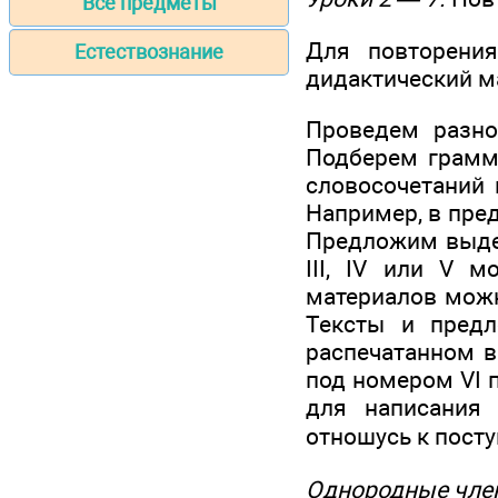
Все предметы
Для повторени
Естествознание
дидактический м
Проведем разно
Подберем грамма
словосочетаний 
Например, в пре
Предложим выдел
III, IV или V 
материалов можн
Тексты и предл
распечатанном в
под номером VI 
для написания 
отношусь к посту
Однородные чле