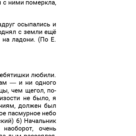
 с ними померкла,
вдруг осыпались и
поднял с земли ещё
 на ладони. (По Е.
, ребятишки любили.
цам — и ни одного
цы, чем щегол, по-
лизости не было, я
ениям, должен был
зкое пасмурное небо
кий) 6) Начальник
наоборот, очень
да дым рассеялся,