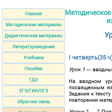
Методическое 
Главная
и
Методические материалы
Ур
Дидактические материалы
Литературоведение
I четверть(35 ч
Учебники
Пособия
Урок 1
— вводны
ГДЗ
На вводном уро
посвященным язы
ЕГЭ/ГИА/ОГЭ
Задания к тексту
повторении матер
Обратная связь
Уроки 2 — 7.
Повт