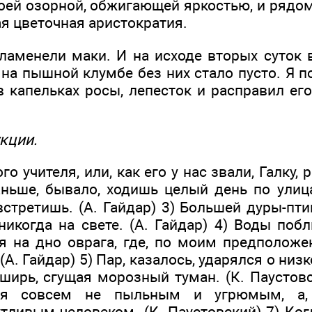
оей озорной, обжигающей яркостью, и рядом
я цветочная аристократия.
ламенели маки. И на исходе вторых суток 
 на пышной клумбе без них стало пусто. Я 
 капельках росы, лепесток и расправил его
кции.
ого учителя, или, как его у нас звали, Галку
Раньше, бывало, ходишь целый день по ули
стретишь. (А. Гайдар) 3) Большей дуры-пти
никогда на свете. (А. Гайдар) 4) Воды поб
я на дно оврага, где, по моим предполож
 (А. Гайдар) 5) Пар, казалось, ударялся о ни
ширь, сгущая морозный туман. (К. Паустовс
лся совсем не пыльным и угрюмым, а, 
ливым человеком. (К. Паустовский) 7) Ког