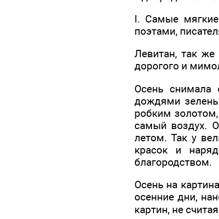
I. Самые мягкие
поэтами, писате
Левитан, так же
дорогого и мимо
Осень снимала 
дождями зелень
робким золотом,
самый воздух. О
летом. Так у ве
красок и наряд
благородством.
Осень на картин
осенние дни, на
картин, не счита