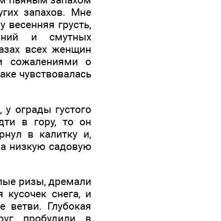
угих запахов. Мне
у весенняя грусть,
аний и смутных
лазах всех женщин
и сожалениями о
раке чувствовалась
, у ограды густого
ти в гору, то он
рнул в калитку и,
на низкую садовую
елые ризы, дремали
 кусочек снега, и
е ветви. Глубокая
руг пробудили в