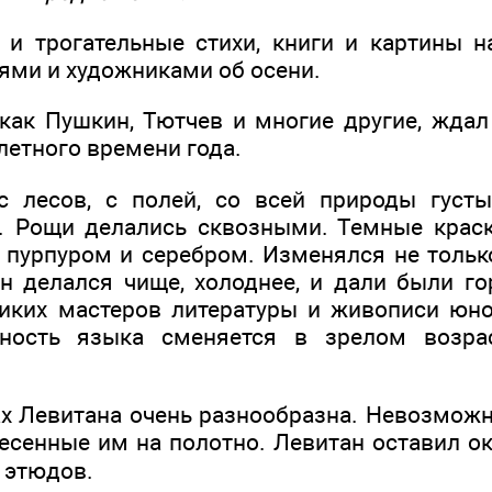
 и трогательные стихи, книги и картины 
лями и художниками об осени.
 как Пушкин, Тютчев и многие другие, ждал
летного времени года.
с лесов, с полей, со всей природы густы
. Рощи делались сквозными. Темные краск
 пурпуром и серебром. Изменялся не только
н делался чище, холоднее, и дали были го
ликих мастеров литературы и живописи ю
ность языка сменяется в зрелом возра
ах Левитана очень разнообразна. Невозможн
несенные им на полотно. Левитан оставил о
я этюдов.