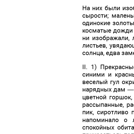
На них были изо
сырости; малень
одинокие золотые
косматые дожди 
ни изображали, 
листьев, увядаю
солнца, едва зам
II. 1) Прекрасн
синими и красны
веселый гул окр
нарядных дам — 
цветной горшок,
рассыпанные, ра
пик, сиротливо 
напоминало о 
спокойных обита