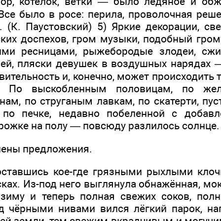
пор, котелок, ветки — было ледяное и обж
 Все было в росе: перила, проволочная реш
. (К. Паустовский) 5) Яркие декорации, св
ких доспехов, гром музыки, подобный гром
ими ресницами, рыжебородые злодеи, сж
ей, пляски девушек в воздушных нарядах —
вительность и, конечно, может происходить то
6) По выскобленным половицам, по жел
ам, по струганым лавкам, по скатерти, пус
 по печке, недавно побеленной с добавл
ожке на полу — повсюду разлилось солнце. 
лены предложения.
, оставшись кое-где грязными рыхлыми кло
ках. Из-под него выглянула обнажённая, мок
 зиму и теперь полная свежих соков, пол
д чёрными нивами вился лёгкий парок, н
ей земли, тем свежим вкрадчивым и могуч