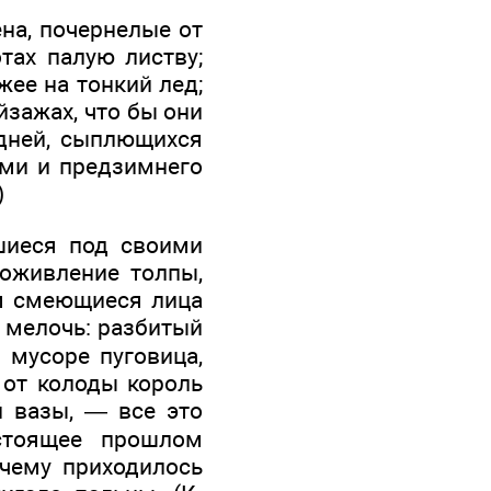
на, почернелые от
тах палую листву;
жее на тонкий лед;
йзажах, что бы они
 дней, сыплющихся
ами и предзимнего
)
вшиеся под своими
 оживление толпы,
ом смеющиеся лица
я мелочь: разбитый
 мусоре пуговица,
 от колоды король
й вазы, — все это
стоящее прошлом
 чему приходилось