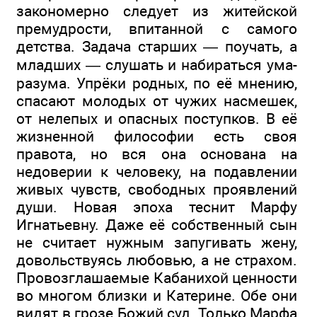
закономерно следует из житейской
премудрости, впитанной с самого
детства. Задача старших — поучать, а
младших — слушать и набираться ума-
разума. Упрёки родных, по её мнению,
спасают молодых от чужих насмешек,
от нелепых и опасных поступков. В её
жизненной философии есть своя
правота, но вся она основана на
недоверии к человеку, на подавлении
живых чувств, свободных проявлений
души. Новая эпоха теснит Марфу
Игнатьевну. Даже её собственный сын
не считает нужным запугивать жену,
довольствуясь любовью, а не страхом.
Провозглашаемые Кабанихой ценности
во многом близки и Катерине. Обе они
видят в грозе Божий суд. Только Марфа