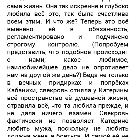
сама жизнь. Она так искренне и глубоко
любила всё это, так была счастлива
всем этим. И что же? Теперь это всё
вменено ей в обязанность,
регламентировано и подчинено
строгому контролю. (Попробуем
представить, что подобное происходит
с нами; какое любимое,
наилюбимейшее дело не опротивеет
нам на другой же день?) Беда не только
в вечных придирках и попрёках
Кабанихи, свекровь отняла у Катерины
всё пространство её душевной жизни,
отравила всё, что та любила прежде, и
не дала ничего взамен. Свекровь
фактически не позволяет Катерине
любить мужа, поскольку не любить
должна жена, а бояться. И самой ей не