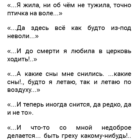
«...Я жила, ни об чём не тужила, точно
птичка на воле...»
«...Да здесь всё как будто из-под
неволи...»
«...И до смерти я любила в церковь
ходить!..»
«...А какие сны мне снились. ...какие
сны!., будто я летаю, так и летаю по
воздуху...»
«...И теперь иногда снится, да редко, да
и не то».
«...И что-то со мной недоброе
делается... быть греху какому-нибудь!..