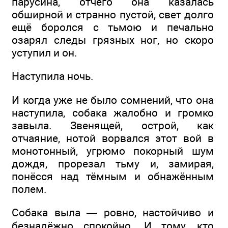
парусина, отчего она казалась
обширной и странно пустой, свет долго
ещё боролся с тьмою и печально
озарял следы грязных ног, но скоро
уступил и он.
Наступила ночь.
И когда уже не было сомнений, что она
наступила, собака жалобно и громко
завыла. Звенящей, острой, как
отчаяние, нотой ворвался этот вой в
монотонный, угрюмо покорный шум
дождя, прорезал тьму и, замирая,
понёсся над тёмным и обнажённым
полем.
Собака выла — ровно, настойчиво и
безнадёжно спокойно. И тому, кто