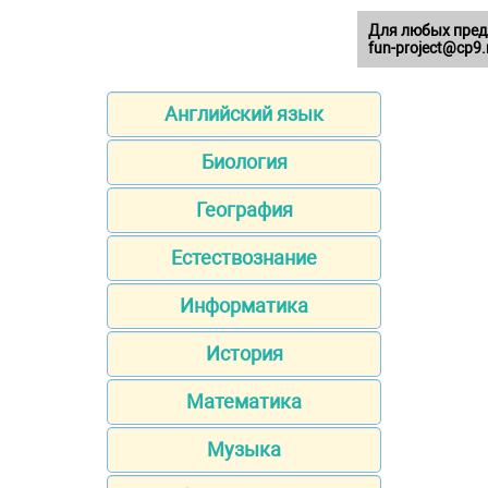
Для любых пред
fun-project@cp9.
Английский язык
Биология
География
Естествознание
Информатика
История
Математика
Музыка