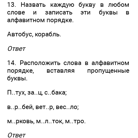
13. Назвать каждую букву в любом
слове и записать эти буквы в
алфавитном порядке.
Автобус, корабль.
Ответ
14. Расположить слова в алфавитном
порядке, вставляя пропущенные
буквы.
П..тух, за..ц, с..бака;
в..р..бей, вет..р, вес..ло;
м..рковь, м..л..ток, м..тро.
Ответ