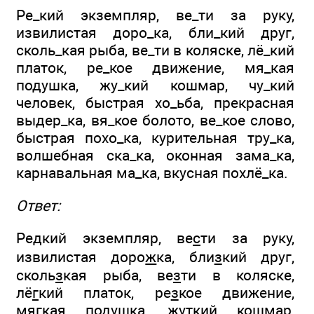
Ре_кий экземпляр, ве_ти за руку,
извилистая доро_ка, бли_кий друг,
сколь_кая рыба, ве_ти в коляске, лё_кий
платок, ре_кое движение, мя_кая
подушка, жу_кий кошмар, чу_кий
человек, быстрая хо_ьба, прекрасная
выдер_ка, вя_кое болото, ве_кое слово,
быстрая похо_ка, курительная тру_ка,
волшебная ска_ка, оконная зама_ка,
карнавальная ма_ка, вкусная похлё_ка.
Ответ:
Ре
д
кий экземпляр, ве
с
ти за руку,
извилистая доро
ж
ка, бли
з
кий друг,
сколь
з
кая рыба, ве
з
ти в коляске,
лё
г
кий платок, ре
з
кое движение,
мя
г
кая подушка, жу
т
кий кошмар,