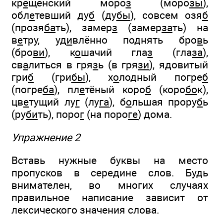
кр
е
щенский моро
з
(моро
зы
),
обл
е
тевший ду
б
(ду
бы
), совсем озя
б
(прозя
ба
ть), замер
з
(замер
за
ть) на
в
е
тру, уд
и
влённо поднять бро
в
ь
(бро
ви
), к
о
шачий гла
з
(гла
за
),
св
а
литься в гря
з
ь (в гря
зи
), ядовитый
гри
б
(гри
бы
), х
о
лодный погре
б
(погре
ба
), пл
е
тёный коро
б
(коро
бо
к),
цв
е
тущий лу
г
(лу
га
), б
о
льшая прору
б
ь
(ру
би
ть), поро
г
(на поро
ге
) дома.
Упражнение 2
Вставь нужные буквы на место
пропусков в середине слов. Будь
внимателен, во многих случаях
правильное написание зависит от
лексического значения слова.