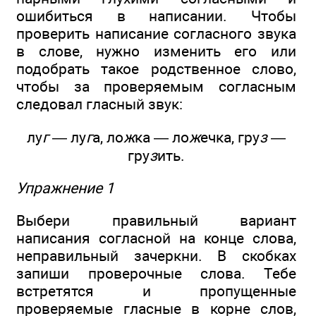
ошибиться в написании. Чтобы
проверить написание согласного звука
в слове, нужно изменить его или
подобрать такое родственное слово,
чтобы за проверяемым согласным
следовал гласный звук:
лу
г
— лу
г
а, ло
ж
ка — ло
ж
ечка, гру
з
—
гру
з
ить.
Упражнение 1
Выбери правильный вариант
написания согласной на конце слова,
неправильный зачеркни. В скобках
запиши проверочные слова. Тебе
встретятся и пропущенные
проверяемые гласные в корне слов,