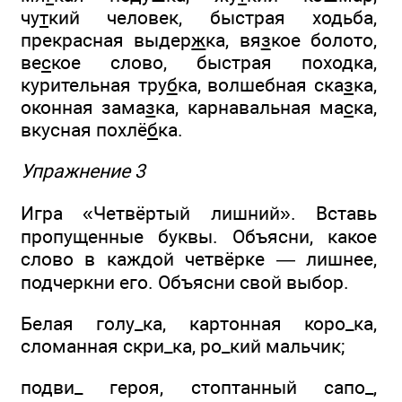
чу
т
кий человек, быстрая хо
д
ьба,
прекрасная выдер
ж
ка, вя
з
кое болото,
ве
с
кое слово, быстрая похо
д
ка,
курительная тру
б
ка, волшебная ска
з
ка,
оконная зама
з
ка, карнавальная ма
с
ка,
вкусная похлё
б
ка.
Упражнение 3
Игра «Четвёртый лишний». Вставь
пропущенные буквы. Объясни, какое
слово в каждой четвёрке — лишнее,
подчеркни его. Объясни свой выбор.
Белая голу_ка, картонная коро_ка,
сломанная скри_ка, ро_кий мальчик;
подви_ героя, стоптанный сапо_,