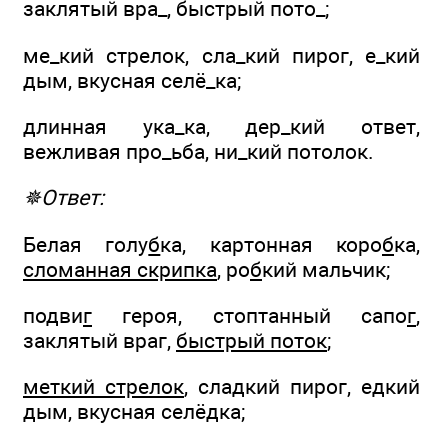
заклятый вра_, быстрый пото_;
ме_кий стрелок, сла_кий пирог, е_кий
дым, вкусная селё_ка;
длинная ука_ка, дер_кий ответ,
вежливая про_ьба, ни_кий потолок.
✵Ответ:
Белая голу
б
ка, картонная коро
б
ка,
сломанная скрипка
, ро
б
кий мальчик;
подви
г
героя, стоптанный сапо
г
,
заклятый враг,
быстрый поток
;
меткий стрелок
, сла
д
кий пирог, е
д
кий
дым, вкусная селё
д
ка;