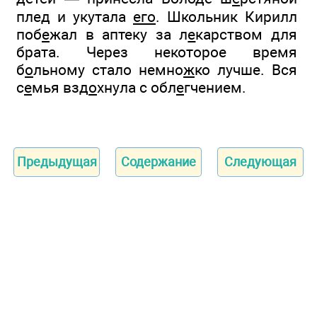
пле
д
и укутала
его
. Школьник Кирилл
поб
е
жал в аптеку за л
е
карством для
брата. Через некоторое время
б
о
льному стало немно
ж
ко лучше. Вся
с
е
мья взд
о
хнула с обл
е
гчением.
Предыдущая
Содержание
Следующая