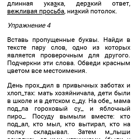
длинная ука
з
ка, дер
з
кий ответ,
вежливая просьба
, ни
з
кий потолок.
Упражнение 4
Вставь пропущенные буквы. Найди в
тексте пару слов, одно из которых
является проверочным для другого.
Подчеркни эти слова. Обведи красным
цветом все местоимения.
День прох_дил в привычных заботах и
хлоп_тах: мать хозяйничала, дети были
в школе и в детском с_ду. На обе_ мама
под_ла гороховый су_ и яблочный
пиро_. Посуду вымыли вместе: кто
под_ал, кто мыл, кто вытирал, кто на
полку складывал. Затем м_лыши