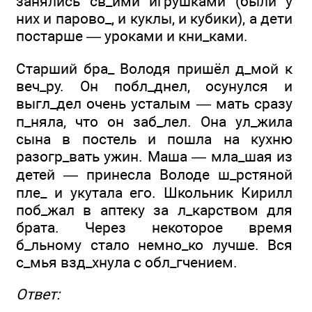
занялись св_ими игрушками (были у
них и парово_, и куклы, и кубики), а дети
постарше — уроками и кни_ками.
Старший бра_ Володя пришёл д_мой к
веч_ру. Он побл_днел, осунулся и
выгл_дел очень усталым — мать сразу
п_няла, что он заб_лел. Она ул_жила
сына в постель и пошла на кухню
разогр_вать ужин. Маша — мла_шая из
детей — принесла Володе ш_рстяной
пле_ и укутала его. Школьник Кирилл
поб_жал в аптеку за л_карством для
брата. Через некоторое время
б_льному стало немно_ко лучше. Вся
с_мья взд_хнула с обл_гчением.
Ответ: