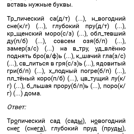
вставь нужные буквы.
Тр_пический са(д/т) (...), н_вогодний
сне(к/г) (...), глубокий пру(д/т) (...),
кр_щенский моро(с/з) (...), обл_тевший
ду(п/б) (...), совсем озя(б/п) (...),
замер(з/с) (...) на в_тру, уд_влённо
поднять бро(в/ф)ь (...), к_шачий гла(з/с)
(...), св_литься в гря(с/з)ь (...), ядовитый
гри(б/п) (...), х_лодный погре(б/п) (...),
пл_тёный коро(п/б) (...), цв_тущий лу(к/
г) (...), б_льшая прору(б/п)ь (...), поро(к/
г) (...) дома.
Ответ:
Тр
о
пический са
д
(са
ды
), н
о
вогодний
сне
г
(сне
га
), глубокий пру
д
(пру
ды
),