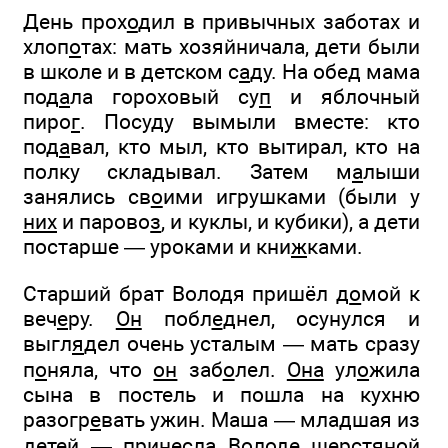
День прох
о
дил в привычных заботах и
хлоп
о
тах: мать хозяйничала, дети были
в школе и в детском с
а
ду. На обе
д
мама
под
а
ла гороховый су
п
и яблочный
пиро
г
. Посуду вымыли вместе: кто
под
а
вал, кто мыл, кто вытирал, кто на
полку складывал. Затем м
а
лыши
занялись св
о
ими игрушками (были у
них
и парово
з
, и куклы, и кубики), а дети
постарше — уроками и кни
ж
ками.
Старший брат Володя пришёл д
о
мой к
веч
е
ру.
Он
побл
е
днел, осунулся и
выгл
я
дел очень усталым — мать сразу
п
о
няла, что
он
заб
о
лел.
Она
ул
о
жила
сына в постель и пошла на кухню
разогр
е
вать ужин. Маша — мла
д
шая из
детей — принесла Володе ш
е
рстяной