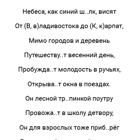
Небеса, как синий ш..лк, висят
От (В, в)ладивостока до (К, к)арпат,
Мимо городов и деревень
Путешеству..т весенний день,
Пробужда..т молодость в ручьях,
Открыва..т окна в поездах.
Он лесной тр..пинкой поутру
Провожа..т в школу детвору,
Он для взрослых тоже приб..рёг