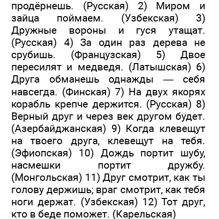
продёрнешь. (Русская) 2) Миром и
зайца поймаем. (Узбекская) 3)
Дружные вороны и гуся утащат.
(Русская) 4) За один раз дерева не
срубишь. (Французская) 5) Двое
пересилят и медведя. (Латышская) 6)
Друга обманешь однажды — себя
навсегда. (Финская) 7) На двух якорях
корабль крепче держится. (Русская) 8)
Верный друг и через век другом будет.
(Азербайджанская) 9) Когда клевещут
на твоего друга, клевещут на тебя.
(Эфиопская) 10) Дождь портит шубу,
насмешки портит дружбу.
(Монгольская) 11) Друг смотрит, как ты
голову держишь; враг смотрит, как тебя
ноги держат. (Узбекская) 12) Тот друг,
кто в беде поможет. (Карельская)