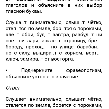
глаголов и объясните в них выбор
гласной буквы.
Слуша..т внимательно, слыш..т чётко,
стел..тся по земле, бор..тся с пороками,
кле..т обои, буд..т завтра, разбуд..т ни
свет ни заря, закле..т страницу, бре..т
бороду, проход..т по улице, барабан..т
по стеклу, выдира..т с корнем, верт..т
ключ, замира..т от восторга.
• Подчеркните фразеологизм,
объясните устно его значение.
Ответ
Слушает внимательно, слышит чётко,
стелется по земле, борется с пороками,