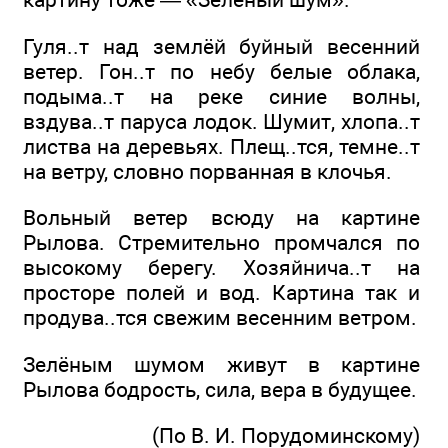
Гуля..т над землёй буйный весенний
ветер. Гон..т по небу белые облака,
подыма..т на реке синие волны,
вздува..т паруса лодок. Шумит, хлопа..т
листва на деревьях. Плещ..тся, темне..т
на ветру, словно порванная в клочья.
Вольный ветер всюду на картине
Рылова. Стремительно промчался по
высокому берегу. Хозяйнича..т на
просторе полей и вод. Картина так и
продува..тся свежим весенним ветром.
Зелёным шумом живут в картине
Рылова бодрость, сила, вера в будущее.
(По В. И. Порудоминскому)