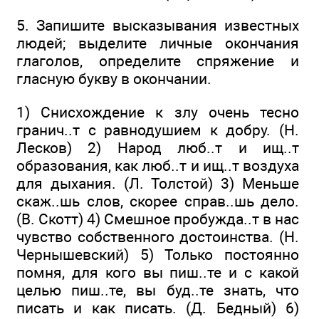
5. Запишите высказывания известных
людей; выделите личные окончания
глаголов, определите спряжение и
гласную букву в окончании.
1) Снисхождение к злу очень тесно
гранич..т с равнодушием к добру. (Н.
Лесков) 2) Народ люб..т и ищ..т
образования, как люб..т и ищ..т воздуха
для дыхания. (Л. Толстой) 3) Меньше
скаж..шь слов, скорее справ..шь дело.
(В. Скотт) 4) Смешное пробужда..т в нас
чувство собственного достоинства. (Н.
Чернышевский) 5) Только постоянно
помня, для кого вы пиш..те и с какой
целью пиш..те, вы буд..те знать, что
писать и как писать. (Д. Бедный) 6)