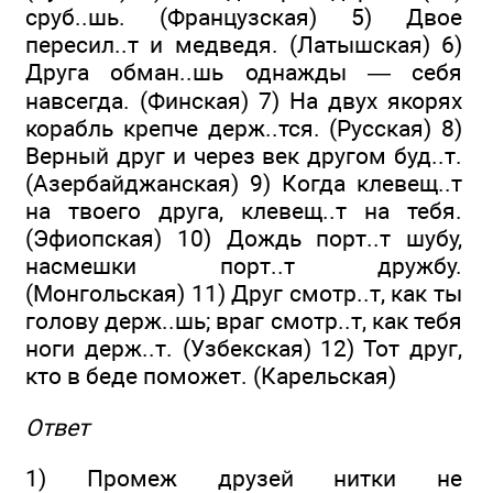
сруб..шь. (Французская) 5) Двое
пересил..т и медведя. (Латышская) 6)
Друга обман..шь однажды — себя
навсегда. (Финская) 7) На двух якорях
корабль крепче держ..тся. (Русская) 8)
Верный друг и через век другом буд..т.
(Азербайджанская) 9) Когда клевещ..т
на твоего друга, клевещ..т на тебя.
(Эфиопская) 10) Дождь порт..т шубу,
насмешки порт..т дружбу.
(Монгольская) 11) Друг смотр..т, как ты
голову держ..шь; враг смотр..т, как тебя
ноги держ..т. (Узбекская) 12) Тот друг,
кто в беде поможет. (Карельская)
Ответ
1) Промеж друзей нитки не