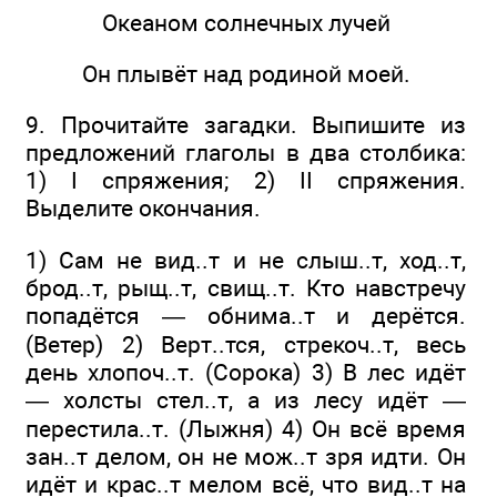
Океаном солнечных лучей
Он плывёт над родиной моей.
9. Прочитайте загадки. Выпишите из
предложений глаголы в два столбика:
1) I спряжения; 2) II спряжения.
Выделите окончания.
1) Сам не вид..т и не слыш..т, ход..т,
брод..т, рыщ..т, свищ..т. Кто навстречу
попадётся — обнима..т и дерётся.
(Ветер) 2) Верт..тся, стрекоч..т, весь
день хлопоч..т. (Сорока) 3) В лес идёт
— холсты стел..т, а из лесу идёт —
перестила..т. (Лыжня) 4) Он всё время
зан..т делом, он не мож..т зря идти. Он
идёт и крас..т мелом всё, что вид..т на