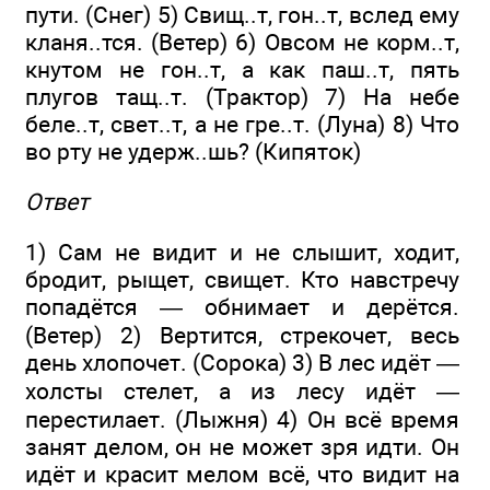
пути. (Снег) 5) Свищ..т, гон..т, вслед ему
кланя..тся. (Ветер) 6) Овсом не корм..т,
кнутом не гон..т, а как паш..т, пять
плугов тащ..т. (Трактор) 7) На небе
беле..т, свет..т, а не гре..т. (Луна) 8) Что
во рту не удерж..шь? (Кипяток)
Ответ
1) Сам не видит и не слышит, ходит,
бродит, рыщет, свищет. Кто навстречу
попадётся — обнимает и дерётся.
(Ветер) 2) Вертится, стрекочет, весь
день хлопочет. (Сорока) 3) В лес идёт —
холсты стелет, а из лесу идёт —
перестилает. (Лыжня) 4) Он всё время
занят делом, он не может зря идти. Он
идёт и красит мелом всё, что видит на