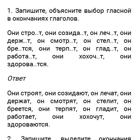
1. Запишите, объясните выбор гласной
в окончаниях глаголов.
Они стро..т, они созида..т, он леч..т, они
держ..т, он смотр..т, он стел..т, он
бре..тся, они терп..т, он глад..т, он
работа..т, они хохоч..т, они
здорова..тся.
Ответ
Они строят, они созидают, он лечат, они
держат, он смотрят, он стелит, он
бреется, они терпят, он гладит, он
работает, они хохочут, они
здороваются.
2. Запишите, выделите окончания