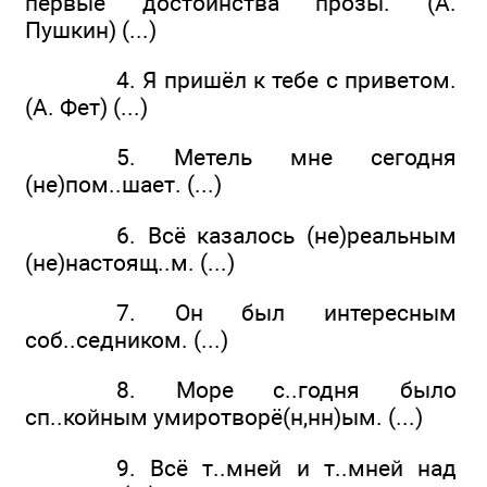
первые достоинства прозы. (А.
Пушкин) (...)
4. Я пришёл к тебе с приветом.
(А. Фет) (...)
5. Метель мне сегодня
(не)пом..шает. (...)
6. Всё казалось (не)реальным
(не)настоящ..м. (...)
7. Он был интересным
соб..седником. (...)
8. Море с..годня было
сп..койным умиротворё(н,нн)ым. (...)
9. Всё т..мней и т..мней над