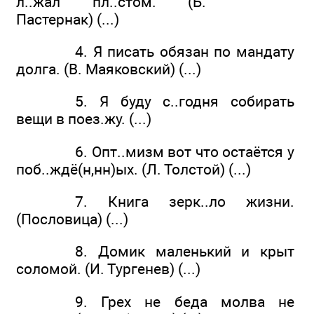
л..жал пл..стом. (Б.
Пастернак) (...)
4. Я писать обязан по мандату
долга. (В. Маяковский) (...)
5. Я буду с..годня собирать
вещи в поез.жу. (...)
6. Опт..мизм вот что остаётся у
поб..ждё(н,нн)ых. (Л. Толстой) (...)
7. Книга зерк..ло жизни.
(Пословица) (...)
8. Домик маленький и крыт
соломой. (И. Тургенев) (...)
9. Грех не беда молва не