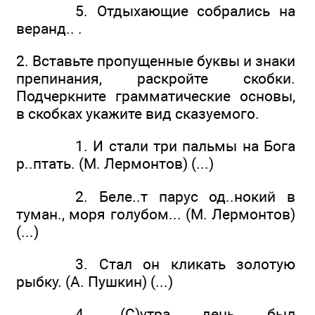
5. Отдыхающие собрались на
веранд.. .
2. Вставьте пропущенные буквы и знаки
препинания, раскройте скобки.
Подчеркните грамматические основы,
в скобках укажите вид сказуемого.
1. И стали три пальмы на Бога
р..птать. (М. Лермонтов) (...)
2. Беле..т парус од..нокий в
туман., моря голубом... (М. Лермонтов)
(...)
3. Стал он кликать золотую
рыбку. (А. Пушкин) (...)
4. (С)утра день был