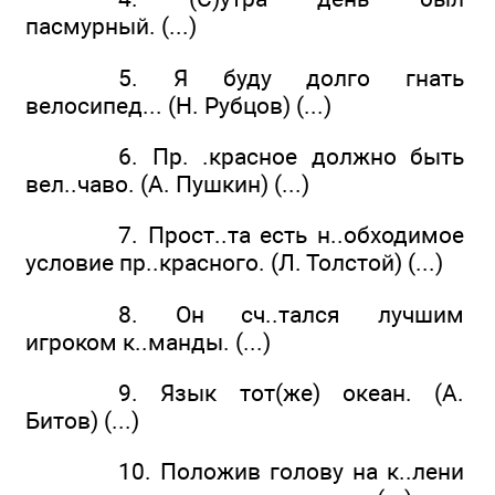
пасмурный. (...)
5. Я буду долго гнать
велосипед... (Н. Рубцов) (...)
6. Пр. .красное должно быть
вел..чаво. (А. Пушкин) (...)
7. Прост..та есть н..обходимое
условие пр..красного. (Л. Толстой) (...)
8. Он сч..тался лучшим
игроком к..манды. (...)
9. Язык тот(же) океан. (А.
Битов) (...)
10. Положив голову на к..лени