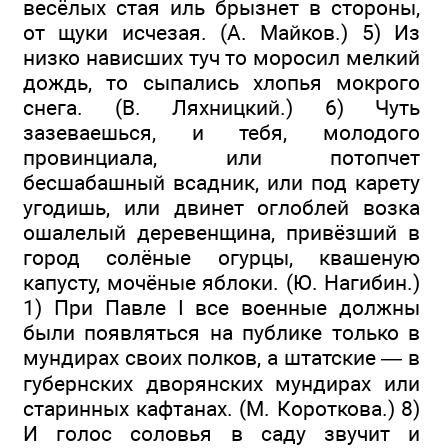
весёлых стая иль брызнет в стороны,
от щуки исчезая. (А. Майков.) 5) Из
низко нависших туч то моросил мелкий
дождь, то сыпались хлопья мокрого
снега. (В. Ляхницкий.) 6) Чуть
зазеваешься, и тебя, молодого
провинциала, или потопчет
бесшабашный всадник, или под карету
угодишь, или двинет оглоблей возка
ошалелый деревенщина, привёзший в
город солёные огурцы, квашеную
капусту, мочёные яблоки. (Ю. Нагибин.)
1) При Павле I все военные должны
были появляться на публике только в
мундирах своих полков, а штатские — в
губернских дворянских мундирах или
старинных кафтанах. (М. Короткова.) 8)
И голос соловья в саду звучит и