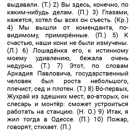
выдавали. (Т.) 2) Вы здесь, конечно, по
каким-нибудь делам. (П.) 3) Глазами,
кажется, хотел бы всех он съесть. (Кр.)
4) Мы вышли от коменданта, по-
видимому, примирённые. (П.) 5) К
счастью, наши кони не были измучены.
(Л.) 6) Лошадёнка его, к истинному
моему удивлению, бежала очень
недурно. (Т.) 7) Этот, по словам
Аркадия Павловича, государственный
человек был роста небольшого,
плечист, сед и плотен. (Т.) 8) Во-первых,
Жухрай из здешних мест, во-вторых, он
слесарь и монтёр: сможет устроиться
работать на станцию. (Н. О.) 9) Итак, я
жил тогда в Одессе. (П.) 10) Пожар,
говорят, стихает. (П.)