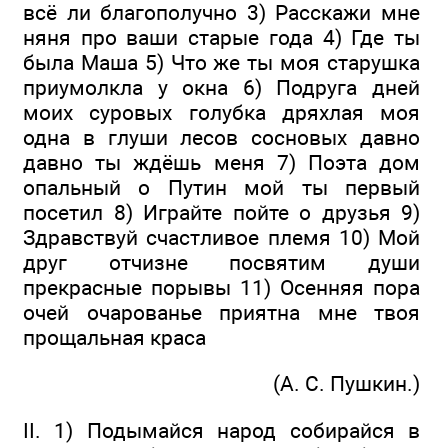
всё ли благополучно 3) Расскажи мне
няня про ваши старые года 4) Где ты
была Маша 5) Что же ты моя старушка
приумолкла у окна 6) Подруга дней
моих суровых голубка дряхлая моя
одна в глуши лесов сосновых давно
давно ты ждёшь меня 7) Поэта дом
опальный о Путин мой ты первый
посетил 8) Играйте пойте о друзья 9)
Здравствуй счастливое племя 10) Мой
друг отчизне посвятим души
прекрасные порывы 11) Осенняя пора
очей очарованье приятна мне твоя
прощальная краса
(А. С. Пушкин.)
II. 1) Подымайся народ собирайся в