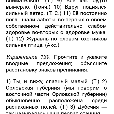
внимательно. (Т.) 9) Всё как будто
вымерло. (Гонч.) 10) Вдруг поднялся
сильный ветер. (Т. С.) 11) Её постоянно
погл...щали заботы во-первых о своём
собственном действительно слабом
здоровье во-вторых о здоровье мужа.
(Т.) 12) Журавль по словам охотников
сильная птица. (Акс.)
Упражнение 139.
Прочтите и укажите
вводные предложения; объясните
расстановку знаков препинания.
1) Ты, и вижу, славный малый. (Т.) 2)
Орловская губерния (мы говорим о
восточной части Орловской губернии)
обыкновенно расположена среди
распаханных полей. (T.) 3) Дубечня —
так называлась наша первая станция —