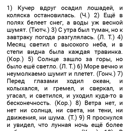
1) Кучер вдруг осадил лошадей, и
коляска остановилась. (Ч.) 2) Ещё в
полях белеет снег, а воды уж весной
шумят. (Тютч.) 3) С утра был туман, но к
завтраку погода разгулялась. (Л. Т.) 4)
Месяц светил с высокого неба, и в
степи видна была каждая травинка.
(Кор.) 5) Солнце зашло за горы, но
было ешё светло. (Л. Т.) 6) Море вечно и
неумолкаемо шумит и плетет. (Гонч.) 7)
Перед глазами ходил океан, и
колыхался, и гремел, и сверкал, и
угасал, и светился, и уходил куда-то в
бесконечность. (Кор.) 8) Ветра нет, и
нет ни солнца, ни света, ни тени, ни
движения, ни шума. (Т.) 9) Я проснулся
и увидел, что лунная ночь ещё более