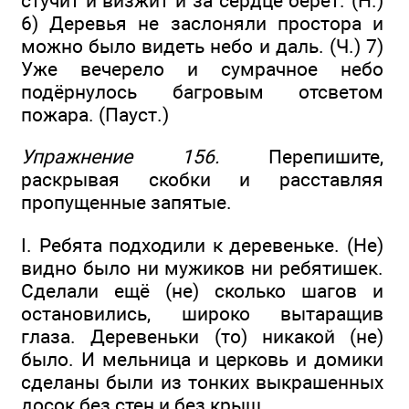
стучит и визжит и за сердце берёт. (Н.)
6) Деревья не заслоняли простора и
можно было видеть небо и даль. (Ч.) 7)
Уже вечерело и сумрачное небо
подёрнулось багровым отсветом
пожара. (Пауст.)
Упражнение 156.
Перепишите,
раскрывая скобки и расставляя
пропущенные запятые.
I. Ребята подходили к деревеньке. (Не)
видно было ни мужиков ни ребятишек.
Сделали ещё (не) сколько шагов и
остановились, широко вытаращив
глаза. Деревеньки (то) никакой (не)
было. И мельница и церковь и домики
сделаны были из тонких выкрашенных
досок без стен и без крыш.