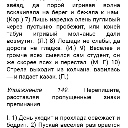
звёзд, да порой игривая волна
вскакивала на берег и бежала к нам.
(Кор.) 7) Лишь изредка олень пугливый
через пустыню пробежит, или коней
табун игривый молчанье дали
возмутит. (Л.) 8) Лошади не слабы, да
дорога не гладка. (И.) 9) Веселее и
громче всех смеялся сам студент, он
же скорее всех и перестал. (М. Г.) 10)
Стрела выходит из колчана, взвилась
— и падает казак. (П.)
Упражнение 149.
Перепишите,
расставляя пропущенные знаки
препинания.
I. 1) День уходит и прохлада освежает и
бодрит. 2) Пускай веселей разгорается