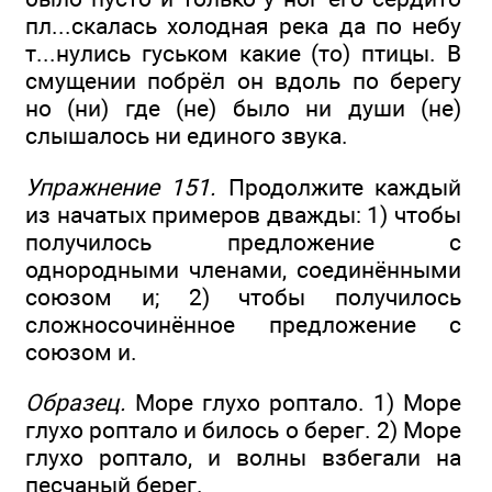
пл...скалась холодная река да по небу
т...нулись гуськом какие (то) птицы. В
смущении побрёл он вдоль по берегу
но (ни) где (не) было ни души (не)
слышалось ни единого звука.
Упражнение 151.
Продолжите каждый
из начатых примеров дважды: 1) чтобы
получилось предложение с
однородными членами, соединёнными
союзом и; 2) чтобы получилось
сложносочинённое предложение с
союзом и.
Образец.
Море глухо роптало. 1) Море
глухо роптало и билось о берег. 2) Море
глухо роптало, и волны взбегали на
песчаный берег.