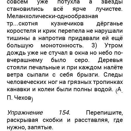
совсем уже потухла а звёзды
становились всё ярче лучистее.
Меланхолически-однообразная
тр...скотня кузнечиков дёрганье
коростеля и крик перепела не нарушали
тишины а напротив придавали ей ещё
большую монотонность. 3) Утром
дождь уже не стучал в окна но небо по-
вчерашнему было серо. Деревья
стояли печальные и при каждом налёте
ветра сыпали с себя брызги. Следы
человеческих ног на грязных тропинках
канавки и колеи были полны водой.
А
(
.
П.
Чехов
)
Упражнение 154.
Перепишите,
раскрывая скобки и расставляя, где
нужно, запятые.