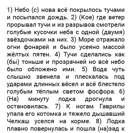
1) Небо (с) нова всё покрылось тучами
и посыпался дождь. 2) (Кое) где ветер
прорывал тучи и из разрывов смотрели
голубые кусочки неба с одной (двумя)
звёздочками на них. 3) Море отражало
огни фонарей и было усеяно массой
жёлтых пятен. 4) Тучи сделались как
(бы) тоньше и прозрачней но всё небо
было обложено ими. 5) Вода чуть
слышно звенела и плескалась под
ударами длинных вёсел и всё блестело
голубым тёплым светом фосфора. 6)
(На) минуту лодка дрогнула и
остановилась. 7) К ногам Гаврилы
упала его котомка и тяжело дышавший
Челкаш уселся на корме. 8) Лодка
плавно повернулась и пошла (на)зад к