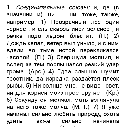
1.
Соединительные союзы:
и, да (в
значении и), ни — ни, тоже, также,
например: 1) Прозрачный лес один
чернеет, и ель сквозь иней зеленеет, и
речка подо льдом блестит. (П.) 2)
Дождь капал, ветер выл уныло, и с ним
вдали во тьме нотой перекликался
часовой. (П.) 3) Сверкнула молния, и
вслед за тем послышался резкий удар
грома. (Арс.) 4) Едва слышно шумит
тростник, да изредка раздаётся плеск
рыбы. 5) Ни солнца мне, не виден свет,
ни для корней моих простору нет. (Кр.)
6) Секунду он молчал, мать взглянула
на него тоже молча. (М. Г.) 7) Я уже
начинал сильно любить природу, охота
удить также сильно начинала