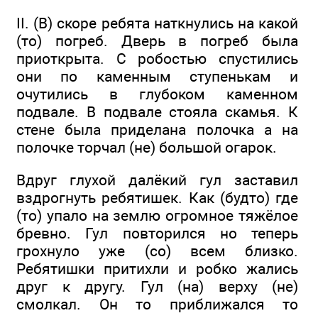
II. (В) скоре ребята наткнулись на какой
(то) погреб. Дверь в погреб была
приоткрыта. С робостью спустились
они по каменным ступенькам и
очутились в глубоком каменном
подвале. В подвале стояла скамья. К
стене была приделана полочка а на
полочке торчал (не) большой огарок.
Вдруг глухой далёкий гул заставил
вздрогнуть ребятишек. Как (будто) где
(то) упало на землю огромное тяжёлое
бревно. Гул повторился но теперь
грохнуло уже (со) всем близко.
Ребятишки притихли и робко жались
друг к другу. Гул (на) верху (не)
смолкал. Он то приближался то