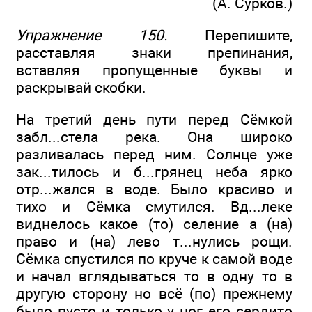
(А. Сурков.)
Упражнение 150.
Перепишите,
расставляя знаки препинания,
вставляя пропущенные буквы и
раскрывай скобки.
На третий день пути перед Сёмкой
забл...стела река. Она широко
разливалась перед ним. Солнце уже
зак...тилось и б...грянец неба ярко
отр...жался в воде. Было красиво и
тихо и Сёмка смутился. Вд...леке
виднелось какое (то) селение а (на)
право и (на) лево т...нулись рощи.
Сёмка спустился по круче к самой воде
и начал вглядываться то в одну то в
другую сторону но всё (по) прежнему
было пусто и только у ног его сердито