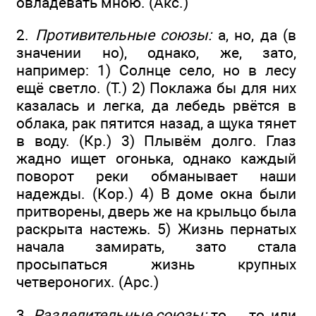
овладевать мною. (Акс.)
2.
Противительные союзы:
а, но, да (в
значении но), однако, же, зато,
например: 1) Солнце село, но в лесу
ещё светло. (Т.) 2) Поклажа бы для них
казалась и легка, да лебедь рвётся в
облака, рак пятится назад, а щука тянет
в воду. (Кр.) 3) Плывём долго. Глаз
жадно ищет огонька, однако каждый
поворот реки обманывает наши
надежды. (Кор.) 4) В доме окна были
притворены, дверь же на крыльцо была
раскрыта настежь. 5) Жизнь пернатых
начала замирать, зато стала
просыпаться жизнь крупных
четвероногих. (Арс.)
3.
Разделительные союзы:
то — то, или