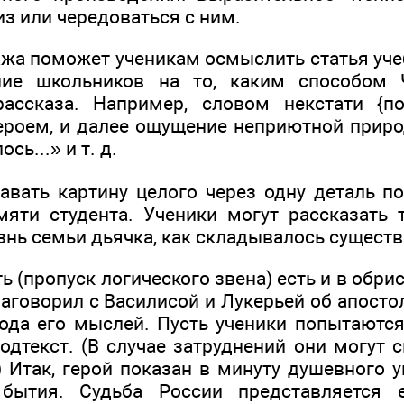
з или чередоваться с ним.
жа поможет ученикам осмыслить статья учеб
ие школьников на то, каким способом 
рассказа. Например, словом некстати {по
героем, и далее ощущение неприютной приро
сь...» и т. д.
авать картину целого через одну деталь по
яти студента. Ученики могут рассказать 
знь семьи дьячка, как складывалось существ
 (пропуск логического звена) есть и в обрис
аговорил с Василисой и Лукерьей об апосто
ода его мыслей. Пусть ученики попытаются
одтекст. (В случае затруднений они могут 
) Итак, герой показан в минуту душевного 
бытия. Судьба России представляется 