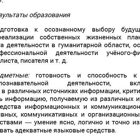
.
зультаты образования
готовка к осознанному выбору будущ
реализации собственных жизненных пл
а деятельности в гуманитарной области, о
ессиональной деятельности учёного-фи
иста, писателя и т. д.
етные:
готовность и способность к 
о-познавательной деятельности, 
 в различных источниках информации, крити
ь информацию, получаемую из различных и
редства информационных и коммуникацион
вных, коммуникативных и организационны
твами — умение ясно, логично и точно из
овать адекватные языковые средства.