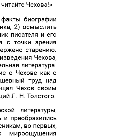
 читайте Чехова!»
 факты биографии
ика; 2) осмыслить
ик писателя и его
я с точки зрения
вержено старению.
оизведения Чехова,
ельная литература.
ие о Чехове как о
ушевный труд над
ещал Чехов своим
ий Л. Н. Толстого.
ской литературы,
ь и преобразились
еникам, во-первых,
го мироощущения