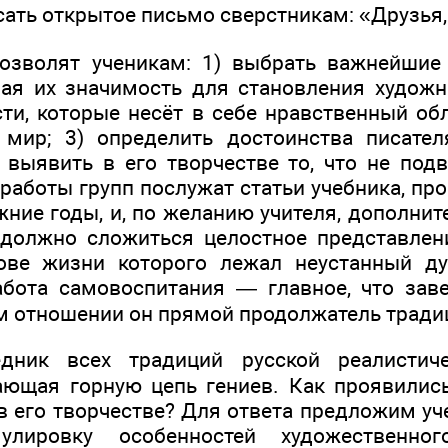
исать открытое письмо сверстникам: «Друзья,
позволят ученикам: 1) выбрать важнейшие
вая их значимость для становления художн
ти, которые несёт в себе нравственный обл
 мир; 3) определить достоинства писател
 выявить в его творчестве то, что не под
работы групп послужат статьи учебника, пр
ние годы, и, по желанию учителя, дополнит
 должно сложиться целостное представлен
нове жизни которого лежал неустанный д
абота самовоспитания — главное, что зав
м отношении он прямой продолжатель традиц
ник всех традиций русской реалистиче
ющая горную цепь гениев. Как проявилис
в его творчестве? Для ответа предложим уч
улировку особенностей художественно