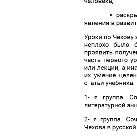
человека;
• раскрыть гл
явления в развит
Уроки по Чехову 
неплохо было б
проявить получе
часть первого у
или лекции, а и
их умение целен
статьи учебника.
1- я группа. С
литературной эн
2- я группа. Со
Чехова в русской