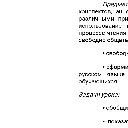
Предметн
конспектов, анн
различными при
использование 
процессе чтения
свободно общать
• свободное и
• сформирован
русском языке
обучающихся.
Задачи урока:
• обобщить и уг
• показать уч