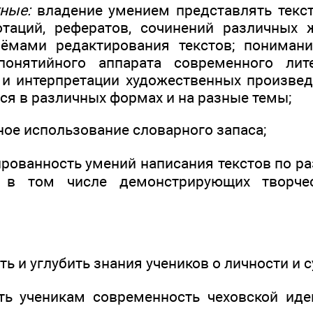
ые:
владение умением представлять текст
отаций, рефератов, сочинений различных 
ёмами редактирования текстов; пониман
понятийного аппарата современного лит
 и интерпретации художественных произвед
ся в различных формах и на разные темы;
спользование словарного запаса;
ность умений написания текстов по раз
, в том числе демонстрирующих творчес
лубить знания учеников о личности и суд
еникам современность чеховской идеи