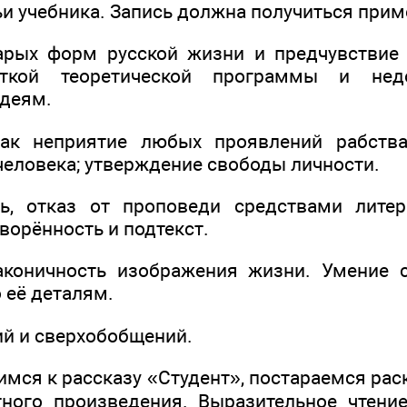
ьи учебника. Запись должна получиться прим
арых форм русской жизни и предчувствие 
ёткой теоретической программы и не
деям.
как неприятие любых проявлений рабств
человека; утверждение свободы личности.
ть, отказ от проповеди средствами литер
ворённость и подтекст.
лаконичность изображения жизни. Умение 
 её деталям.
ий и сверхобобщений.
имся к рассказу «Студент», постараемся рас
тного произведения. Выразительное чтени