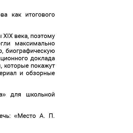
а как итогового
 XIX века, поэтому
огли максимально
р, биографическую
иционного доклада
я, которые покажут
териал и обзорные
ва» для школьной
ечь: «Место А. П.