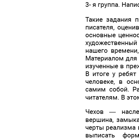
3- я группа. Нап
Такие задания 
писателя, оцени
основные ценнос
художественный
нашего времени,
Материалом для 
изученные в преж
В итоге у ребят
человеке, в ос
самим собой. Р
читателям. В это
Чехов — наслед
вершина, замыка
черты реализма 
выписать форм