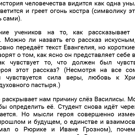
история человечества видится как одна уны
ветится и греет огонь костра (символику э
 сами).
ие учеников на то, как рассказывает 
. Можно ли назвать его рассказ искусным
овно передаёт текст Евангелия, но коротки
ворят о том, как ясно он представляет себе
ак чувствует то, что должен был чувст
героя этот рассказ? (Несмотря на все со
м чувствуется сила веры, любовь к Хрис
духовного пастыря.)
е раскрывает нам причину слёз Василисы. М
бы определить её. Студент снова идёт чере
ается. Но мысли героя совершенно измен
прошлом и будущем, о единстве и взаимосв
умал о Рюрике и Иване Грозном), поче