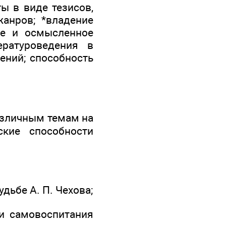
ы в виде тезисов,
жанров; *владение
ие и осмысленное
ературоведения в
ений; способность
личным темам на
кие способности
ьбе А. П. Чехова;
 самовоспитания