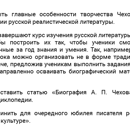
авные особенности творчества Чехов
ии русской реалистической литературы.
завершают курс изучения русской литературы
ы построить их так, чтобы ученики см
нные за год знания и умения. Так, наприме
рока можно организовать не в форме трад
наче, предложив ученикам выполнить задани
аправленно осваивать биографический ма
оставить статью «Биография А. П. Чехо
циклопедии.
чинить для очередного юбилея писателя р
 культуре».