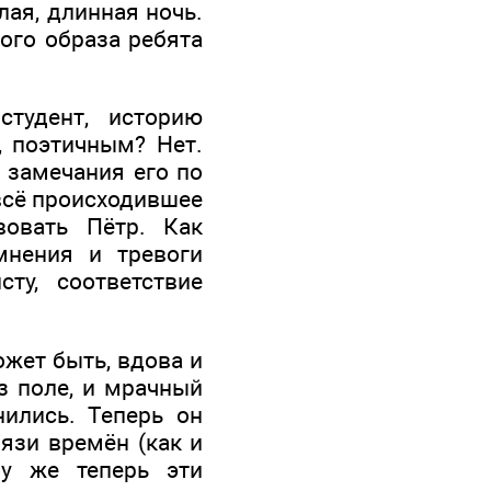
лая, длинная ночь.
того образа ребята
студент, историю
, поэтичным? Нет.
е замечания его по
 всё происходившее
вовать Пётр. Как
мнения и тревоги
ту, соответствие
ожет быть, вдова и
з поле, и мрачный
ились. Теперь он
язи времён (как и
му же теперь эти