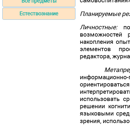
самовоспитания»
Все предметы
Планируемые ре
Естествознание
Личностные:
под
возможностей 
накопления опыт
элементов проф
редактора, журнал
Метапредм
информационн
ориентироваться
интерпретироват
использовать с
решении когнити
языковыми средс
зрения, использ