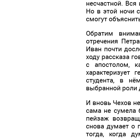
несчастной. Вся 
Но в этой ночи с
смогут объяснить
Обратим вниман
отречения Петра
Иван почти досл
ходу рассказа го
с апостолом, к
характеризует 
студента, в нё
выбранной роли 
И вновь Чехов н
сама не сумела 
пейзаж возвращ
снова думает о 
тогда, когда д