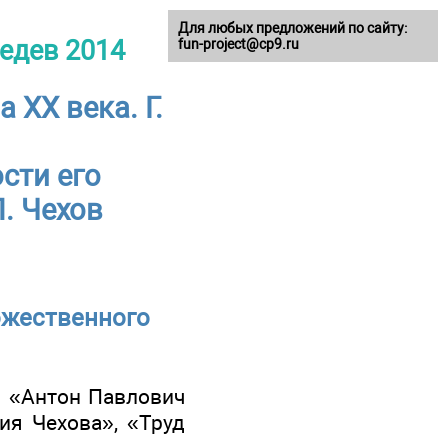
Для любых предложений по сайту:
бедев 2014
fun-project@cp9.ru
 XX века. Г.
сти его
. Чехов
дожественного
л «Антон Павлович
ия Чехова», «Труд